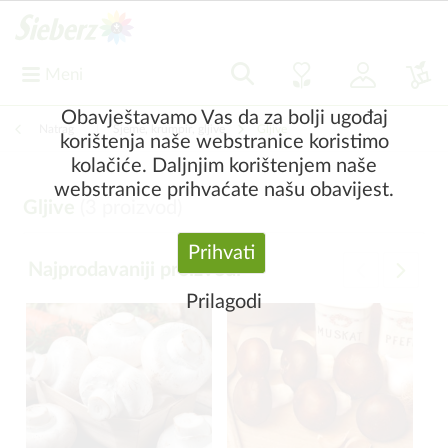
Meni
Obavještavamo Vas da za bolji ugođaj
Natrag
|
Sjeme, krumpir, gljive
Gljive
korištenja naše webstranice koristimo
kolačiće. Daljnjim korištenjem naše
webstranice prihvaćate našu obavijest.
Gljive
(
3
proizvod)
Prihvati
Najprodavaniji proizvodi
Prilagodi