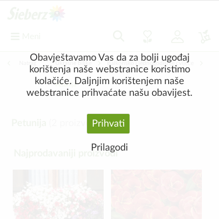
Meni
Obavještavamo Vas da za bolji ugođaj
Natrag
|
Ukrasne biljke
Balkonsko i jednogodišnje cvijeće
korištenja naše webstranice koristimo
kolačiće. Daljnjim korištenjem naše
Petunija
webstranice prihvaćate našu obavijest.
Petunija
(
2
proizvod)
Prihvati
Prilagodi
Najprodavaniji proizvodi