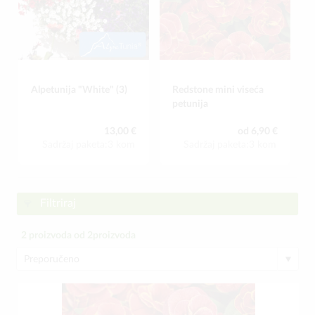
Alpetunija "White" (3)
Redstone mini viseća
petunija
13,00 €
od 6,90 €
Sadržaj paketa:3 kom
Sadržaj paketa:3 kom
Filtriraj
2
proizvoda od
2
proizvoda