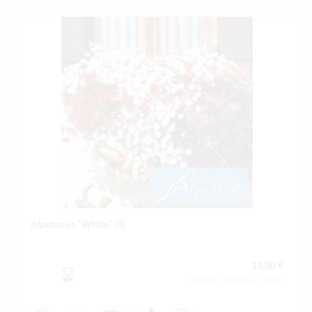
Alpetunija "White" (3)
13,00 €
Sadržaj paketa:3 kom