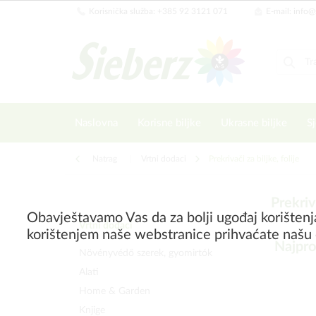
Korisnička služba: +385 92 3121 071
E-mail: info@
Naslovna
Korisne biljke
Ukrasne biljke
Sj
Natrag
|
Vrtni dodaci
Prekrivači za biljke, folije
Prekriva
Obavještavamo Vas da za bolji ugođaj korištenj
Vrtni dodaci
korištenjem naše webstranice prihvaćate našu 
Najpro
Növényvédő szerek, gyomirtók
Alati
Home & Garden
Knjige