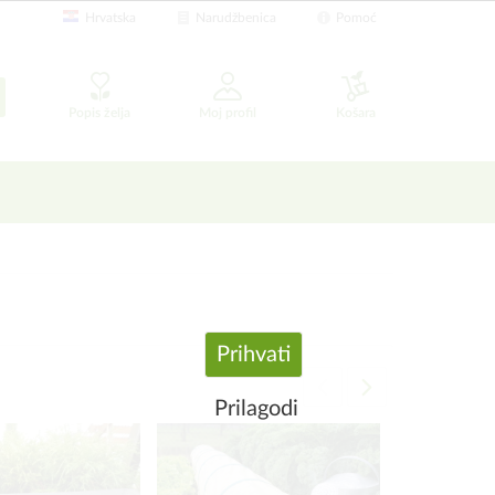
Hrvatska
Narudžbenica
Pomoć
Popis želja
Moj profil
Košara
Prihvati
Prilagodi