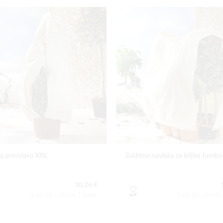
na presvlaka XXL
Zaštitna navlaka za biljke Jumbo
30,26 €
Sadržaj paketa:1 kom
Sadržaj paket