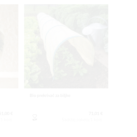
Bio prekrivač za biljke
51,00 €
71,01 €
a:1 kom
Sadržaj paketa:1 kom