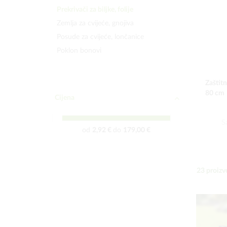
Prekrivači za biljke, folije
Zemlja za cvijeće, gnojiva
Posude za cvijeće, lončanice
Poklon bonovi
Zaštit
80 cm
Cijena
S
od
2,92 €
do
179,00 €
23
proizv