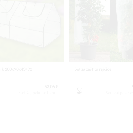
nik 180x90x43/92
Set za zaštitu rajčice
53,06 €
Sadržaj paketa:1 kom
Sadržaj paket