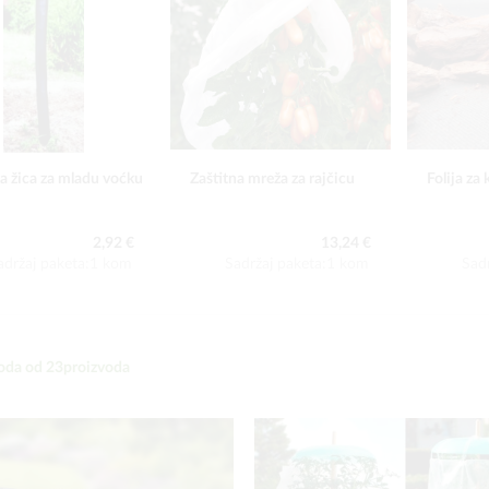
na žica za mladu voćku
Zaštitna mreža za rajčicu
Folija za
2,92 €
13,24 €
adržaj paketa:1 kom
Sadržaj paketa:1 kom
Sad
oda od
23
proizvoda