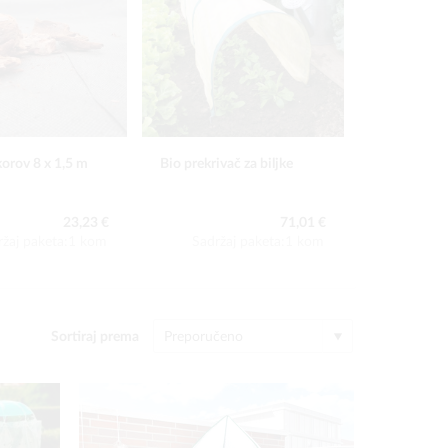
 korov 8 x 1,5 m
Bio prekrivač za biljke
Mreža za za
5x4 m
23,23 €
71,01 €
ržaj paketa:1 kom
Sadržaj paketa:1 kom
Sadrž
Sortiraj prema