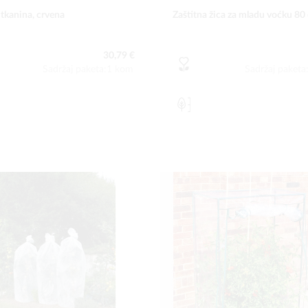
 tkanina, crvena
Zaštitna žica za mladu voćku 80
30,79 €
Sadržaj paketa:1 kom
Sadržaj paket