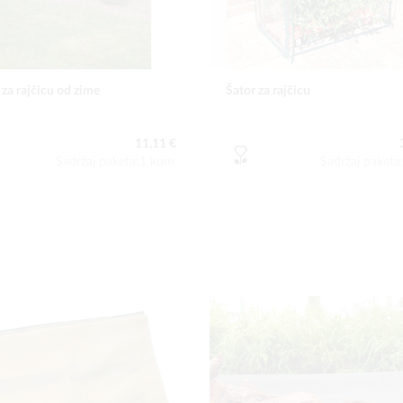
 za rajčicu od zime
Šator za rajčicu
11,11 €
Sadržaj paketa:1 kom
Sadržaj paket