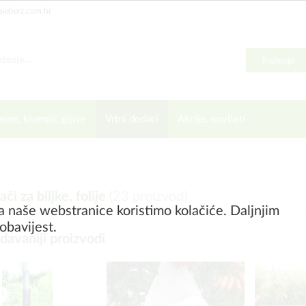
sieberz.com.hr
Traženje
eme, krumpir, gljive
Vrtni dodaci
Akcije, noviteti
či za biljke, folije
(
23
proizvod)
a naše webstranice koristimo kolačiće. Daljnjim
obavijest.
davaniji proizvodi