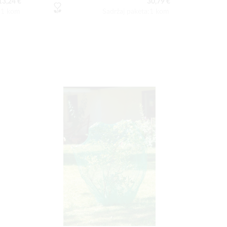
13,24 €
30,79 €
a:1 kom
Sadržaj paketa:1 kom