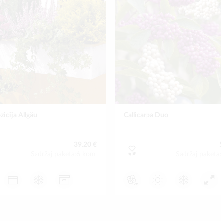
icija Allgäu
Callicarpa Duo
39,20 €
Sadržaj paketa:6 kom
Sadržaj paket