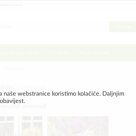
sieberz.com.hr
Traženje
eme, krumpir, gljive
Vrtni dodaci
Akcije, noviteti
Kompozicije
icije
(
2
proizvod)
a naše webstranice koristimo kolačiće. Daljnjim
obavijest.
davaniji proizvodi