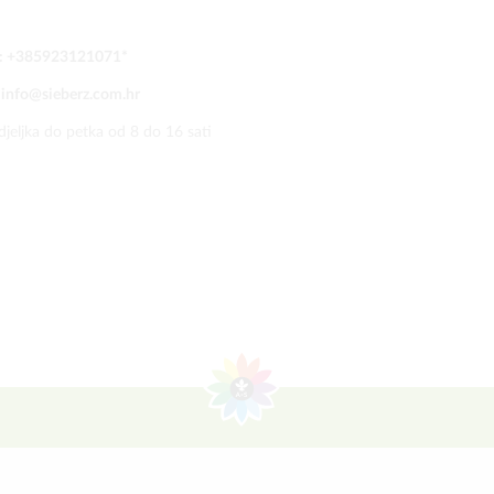
:
+385923121071
*
:
info@sieberz.com.hr
jeljka do petka od 8 do 16 sati