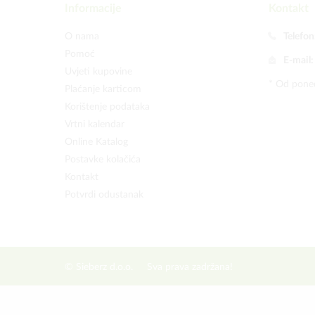
Informacije
Kontakt
O nama
Telefon
Pomoć
E-mail
Uvjeti kupovine
* Od poned
Plaćanje karticom
Korištenje podataka
Vrtni kalendar
Online Katalog
Postavke kolačića
Kontakt
Potvrdi odustanak
© Sieberz d.o.o.
Sva prava zadržana!