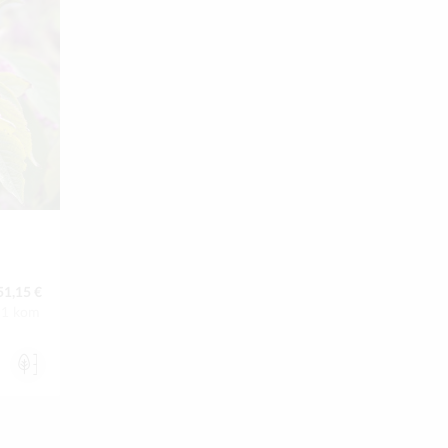
51,15 €
a:1 kom