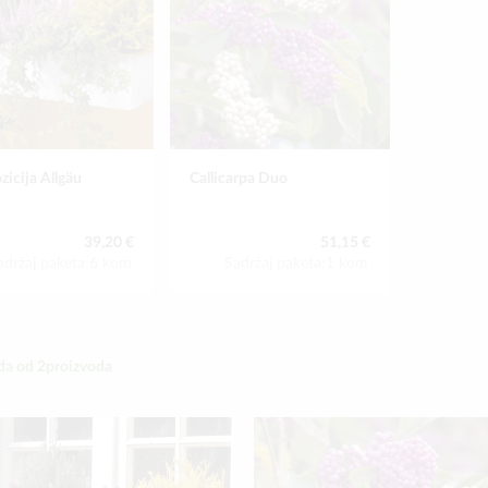
icija Allgäu
Callicarpa Duo
39,20 €
51,15 €
adržaj paketa:6 kom
Sadržaj paketa:1 kom
da od
2
proizvoda