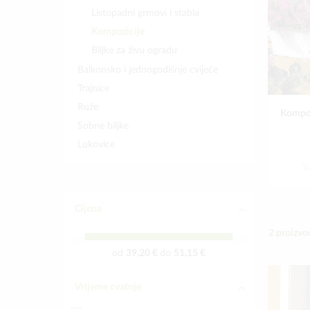
Listopadni grmovi i stabla
Kompozicije
Biljke za živu ogradu
Balkonsko i jednogodišnje cvijeće
Trajnice
Ruže
Kompoz
Sobne biljke
Lukovice
S
Cijena
2
proizvo
od
39,20 €
do
51,15 €
Vrijeme cvatnje