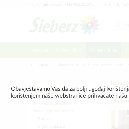
Korisnička služba: +385 92 3121 071
E-mail: info@
Naslovna
Korisne biljke
Ukrasne biljke
Sj
Natrag
|
Ukrasne biljke
Ukrasni grmovi i drveće
Kompoz
Obavještavamo Vas da za bolji ugođaj korištenj
Ukrasne biljke
korištenjem naše webstranice prihvaćate našu 
Najpro
Biljke u posudi, palme
Ukrasni grmovi i drveće
Borovi
Biljke penjačice