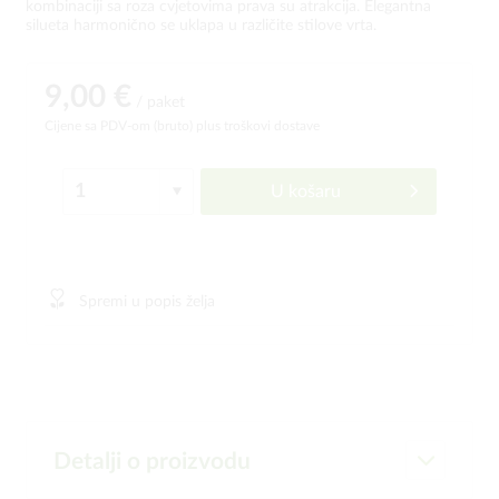
kombinaciji sa roza cvjetovima prava su atrakcija. Elegantna
silueta harmonično se uklapa u različite stilove vrta.
9,00 €
/ paket
Cijene sa PDV-om (bruto)
plus troškovi dostave
U košaru
Spremi u popis želja
Detalji o proizvodu