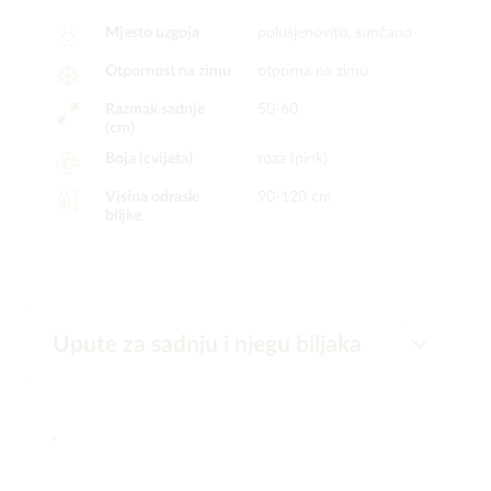
Mjesto uzgoja
polusjenovito, sunčano
Otpornost na zimu
otporna na zimu
Razmak sadnje
50-60
(cm)
Boja (cvijeta)
roza (pink)
Visina odrasle
90-120 cm
biljke
Upute za sadnju i njegu biljaka
-