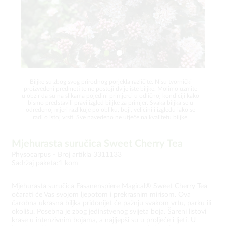
Biljke su zbog svog prirodnog porjekla različite. Nisu tvornički
proizvedeni predmeti te ne postoji dvije iste biljke. Molimo uzmite
u obzir da su na slikama pojedini primjerci u odličnoj kondiciji kako
bismo predstavili pravi izgled biljke za primjer. Svaka biljka se u
određenoj mjeri razlikuje po obliku, boji, veličini i izgledu iako se
radi o istoj vrsti. Sve navedeno ne utječe na kvalitetu biljke.
Mjehurasta suručica Sweet Cherry Tea
Physocarpus -
Broj artikla 3311133
Sadržaj paketa:1 kom
Mjehurasta suručica Fasanenspiere Magical® Sweet Cherry Tea
očarati će Vas svojom ljepotom i prekrasnim mirisom. Ova
čarobna ukrasna biljka pridonijet će pažnju svakom vrtu, parku ili
okolišu. Posebna je zbog jedinstvenog svijeta boja. Šareni listovi
krase u intenzivnim bojama, a najljepši su u proljeće i ljeti. U