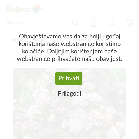
Meni
Obavještavamo Vas da za bolji ugođaj
Natrag
|
Ukrasne biljke
Biljke u posudi, palme
korištenja naše webstranice koristimo
kolačiće. Daljnjim korištenjem naše
Cvatuće biljke u posudi
webstranice prihvaćate našu obavijest.
Prihvati
Prilagodi