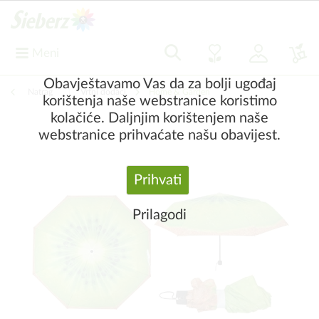
Meni
Obavještavamo Vas da za bolji ugođaj
Natrag
|
Vrtni dodaci
Home & Garden
korištenja naše webstranice koristimo
kolačiće. Daljnjim korištenjem naše
webstranice prihvaćate našu obavijest.
Prihvati
Prilagodi