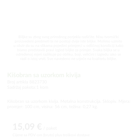
Biljke su zbog svog prirodnog porjekla različite. Nisu tvornički
proizvedeni predmeti te ne postoji dvije iste biljke. Molimo uzmite
u obzir da su na slikama pojedini primjerci u odličnoj kondiciji kako
bismo predstavili pravi izgled biljke za primjer. Svaka biljka se u
određenoj mjeri razlikuje po obliku, boji, veličini i izgledu iako se
radi o istoj vrsti. Sve navedeno ne utječe na kvalitetu biljke.
Kišobran sa uzorkom kivija
Broj artikla 8823730
Sadržaj paketa:1 kom
Kišobran sa uzorkom kivija. Metalna konstrukcija. Sklopiv. Mjera:
promjer: 100 cm, visina: 56 cm, težina: 0,27 kg.
15,09 €
/ paket
Cijene sa PDV-om (bruto)
plus troškovi dostave