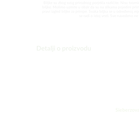
Biljke su zbog svog prirodnog porjekla različite. Nisu tvorni
biljke. Molimo uzmite u obzir da su na slikama pojedini prim
pravi izgled biljke za primjer. Svaka biljka se u određenoj mjer
se radi o istoj vrsti. Sve navedeno ne 
Detalji o proizvodu
Sieberzova