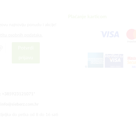
Plaćanje karticom
zovu najnoviju ponudu i akcije!
štitu osobnih podataka.
Potvrdi
prijavu
:
+385923121071
*
:
info@sieberz.com.hr
jeljka do petka od 8 do 16 sati