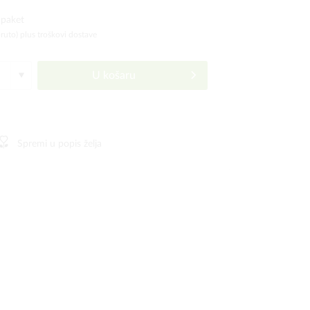
 paket
bruto)
plus troškovi dostave
U košaru
Spremi u popis želja