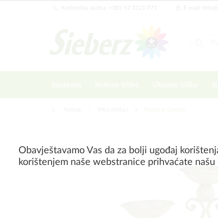
Korisnička služba: +385 92 3121 071
E-mail: info@
Naslovna
Korisne biljke
Ukrasne biljke
Sj
Natrag
|
Vrtni dodaci
Home & Garden
Obavještavamo Vas da za bolji ugođaj korištenj
korištenjem naše webstranice prihvaćate našu 