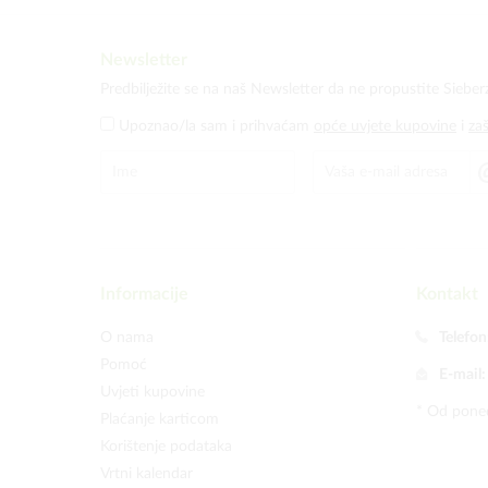
Newsletter
Predbilježite se na naš Newsletter da ne propustite Sieber
Upoznao/la sam i prihvaćam
opće uvjete kupovine
i
za
Informacije
Kontakt
O nama
Telefon
Pomoć
E-mail
Uvjeti kupovine
* Od poned
Plaćanje karticom
Korištenje podataka
Vrtni kalendar