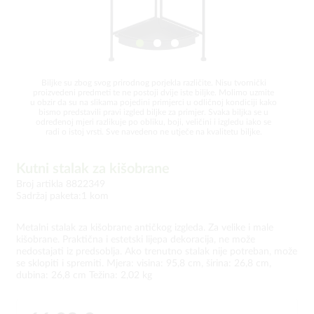
Biljke su zbog svog prirodnog porjekla različite. Nisu tvornički
proizvedeni predmeti te ne postoji dvije iste biljke. Molimo uzmite
u obzir da su na slikama pojedini primjerci u odličnoj kondiciji kako
bismo predstavili pravi izgled biljke za primjer. Svaka biljka se u
određenoj mjeri razlikuje po obliku, boji, veličini i izgledu iako se
radi o istoj vrsti. Sve navedeno ne utječe na kvalitetu biljke.
Kutni stalak za kišobrane
Broj artikla 8822349
Sadržaj paketa:1 kom
Metalni stalak za kišobrane antičkog izgleda. Za velike i male
kišobrane. Praktična i estetski lijepa dekoracija, ne može
nedostajati iz predsoblja. Ako trenutno stalak nije potreban, može
se sklopiti i spremiti. Mjera: visina: 95,8 cm, širina: 26,8 cm,
dubina: 26,8 cm Težina: 2,02 kg