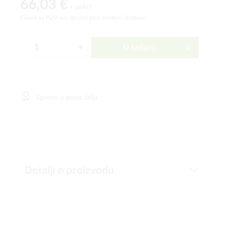
66,03 €
/ paket
Cijene sa PDV-om (bruto)
plus troškovi dostave
U košaru
Spremi u popis želja
Detalji o proizvodu