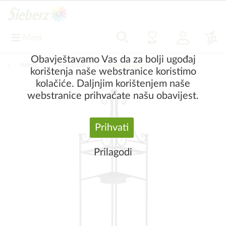
Meni
Obavještavamo Vas da za bolji ugođaj
Natrag
|
Vrtni dodaci
Home & Garden
korištenja naše webstranice koristimo
kolačiće. Daljnjim korištenjem naše
webstranice prihvaćate našu obavijest.
Prihvati
Prilagodi