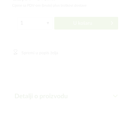
Cijene sa PDV-om (bruto)
plus troškovi dostave
U košaru
Spremi u popis želja
Detalji o proizvodu