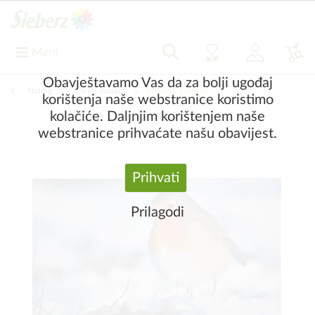
Meni
Obavještavamo Vas da za bolji ugođaj
Natrag
|
Vrtni dodaci
Home & Garden
korištenja naše webstranice koristimo
kolačiće. Daljnjim korištenjem naše
webstranice prihvaćate našu obavijest.
Prihvati
Prilagodi