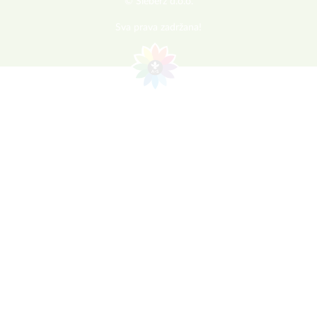
© Sieberz d.o.o.
Sva prava zadržana!