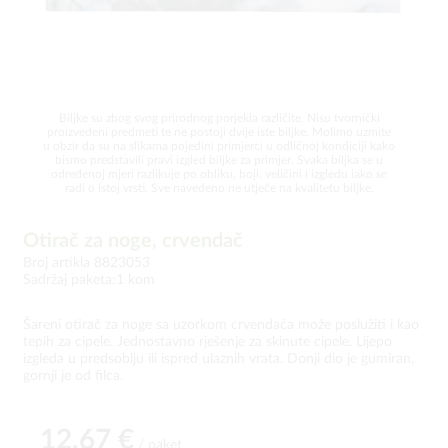
Biljke su zbog svog prirodnog porjekla različite. Nisu tvornički
proizvedeni predmeti te ne postoji dvije iste biljke. Molimo uzmite
u obzir da su na slikama pojedini primjerci u odličnoj kondiciji kako
bismo predstavili pravi izgled biljke za primjer. Svaka biljka se u
određenoj mjeri razlikuje po obliku, boji, veličini i izgledu iako se
radi o istoj vrsti. Sve navedeno ne utječe na kvalitetu biljke.
Otirač za noge, crvendač
Broj artikla 8823053
Sadržaj paketa:1 kom
Šareni otirač za noge sa uzorkom crvendaća može poslužiti i kao
tepih za cipele. Jednostavno rješenje za skinute cipele. Lijepo
izgleda u predsoblju ili ispred ulaznih vrata. Donji dio je gumiran,
gornji je od filca.
12,67 €
/ paket