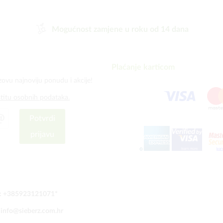
Mogućnost zamjene u roku od 14 dana
Plaćanje karticom
zovu najnoviju ponudu i akcije!
štitu osobnih podataka.
Potvrdi
prijavu
:
+385923121071
*
:
info@sieberz.com.hr