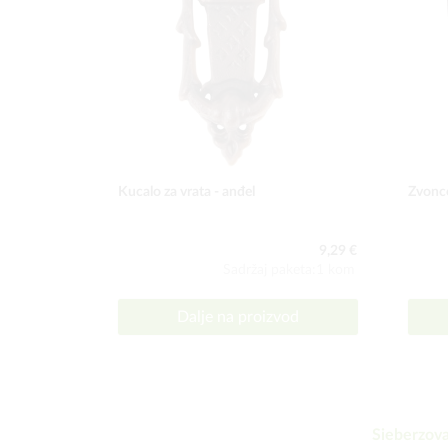
Kucalo za vrata - anđel
Zvonce
9,29 €
Sadržaj paketa:1 kom
Dalje na proizvod
Sieberzova