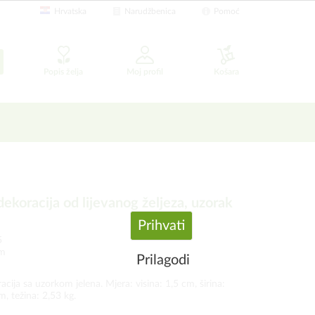
Hrvatska
Narudžbenica
Pomoć
Popis želja
Moj profil
Košara
ekoracija od lijevanog željeza, uzorak
Prihvati
5
om
Prilagodi
cija sa uzorkom jelena. Mjera: visina: 1,5 cm, širina:
, težina: 2,53 kg.