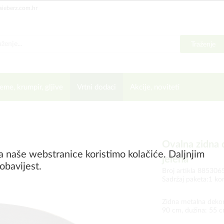
sieberz.com.hr
Traženje
eme, krumpir, gljive
Vrtni dodaci
Akcije, noviteti
Ovalna zidna d
a naše webstranice koristimo kolačiće. Daljnjim
jelena
obavijest.
Broj artikla 885306
Sadržaj paketa:1 k
Zidna metalna dekora
90 cm, dužina: 55 cm