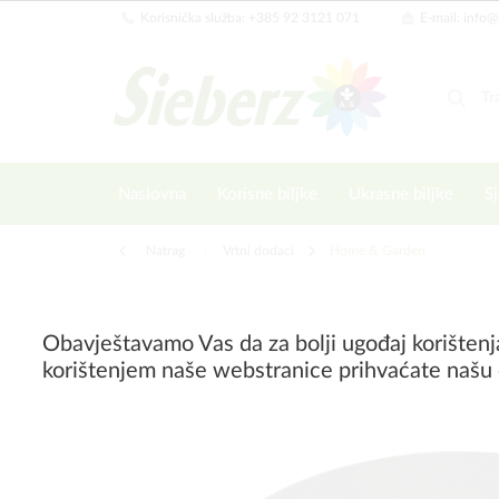
Korisnička služba: +385 92 3121 071
E-mail: info@
Naslovna
Korisne biljke
Ukrasne biljke
Sj
Natrag
|
Vrtni dodaci
Home & Garden
Obavještavamo Vas da za bolji ugođaj korištenj
korištenjem naše webstranice prihvaćate našu 