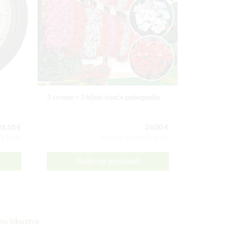
3 crvene + 3 bijele viseće pelargonije
Jagodnjak 
28,10 €
24,00 €
:1 kom
Sadržaj paketa:6 kom
Dalje na proizvod
D
na iskustva