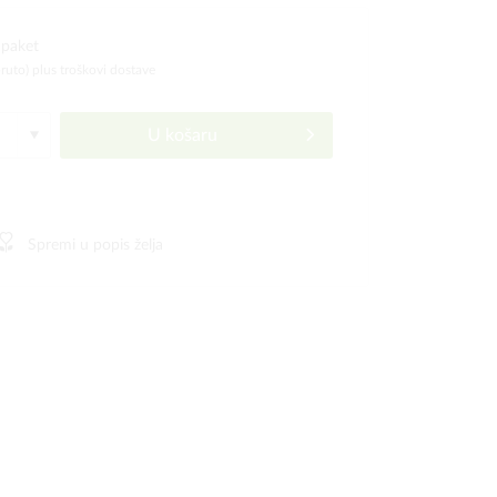
 paket
bruto)
plus troškovi dostave
U košaru
Spremi u popis želja