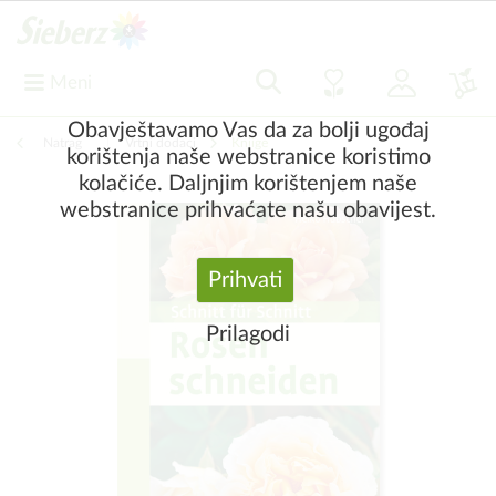
Meni
Obavještavamo Vas da za bolji ugođaj
Natrag
|
Vrtni dodaci
Knjige
korištenja naše webstranice koristimo
kolačiće. Daljnjim korištenjem naše
webstranice prihvaćate našu obavijest.
Prihvati
Prilagodi