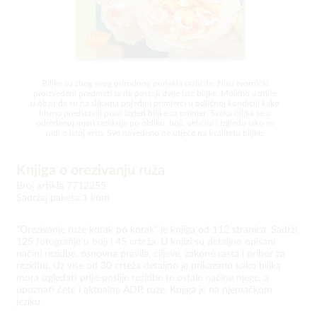
Biljke su zbog svog prirodnog porjekla različite. Nisu tvornički
proizvedeni predmeti te ne postoji dvije iste biljke. Molimo uzmite
u obzir da su na slikama pojedini primjerci u odličnoj kondiciji kako
bismo predstavili pravi izgled biljke za primjer. Svaka biljka se u
određenoj mjeri razlikuje po obliku, boji, veličini i izgledu iako se
radi o istoj vrsti. Sve navedeno ne utječe na kvalitetu biljke.
Knjiga o orezivanju ruža
Broj artikla 7712255
Sadržaj paketa:1 kom
"Orezivanje ruže korak po korak" je knjiga od 112 stranica. Sadrži
125 fotografije u boji i 45 crteža. U knjizi su detaljno opisani
načini rezidbe, osnovna pravila, ciljeve, zakone rasta i pribor za
rezidbu. Uz više od 30 crteža detaljno je prikazano kako biljka
mora izgledati prije-poslije rezidbe te ostale načine njege, a
upoznati ćete i aktualne ADR ruže. Knjiga je na njemačkom
jeziku.