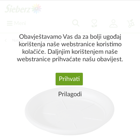
Meni
Obavještavamo Vas da za bolji ugođaj
Natrag
|
Vrtni dodaci
Posude za cvijeće, lončanice
korištenja naše webstranice koristimo
kolačiće. Daljnjim korištenjem naše
webstranice prihvaćate našu obavijest.
Prihvati
Prilagodi