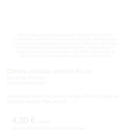
Biljke su zbog svog prirodnog porjekla različite. Nisu tvornički
proizvedeni predmeti te ne postoji dvije iste biljke. Molimo uzmite
u obzir da su na slikama pojedini primjerci u odličnoj kondiciji kako
bismo predstavili pravi izgled biljke za primjer. Svaka biljka se u
određenoj mjeri razlikuje po obliku, boji, veličini i izgledu iako se
radi o istoj vrsti. Sve navedeno ne utječe na kvalitetu biljke.
Cilindro podložak antracit 40 cm
Broj artikla 7752336
Sadržaj paketa:1 kom
Podložak za Cilindro Day posudu za biljke (40 cm). Izrađen od
reciklirane plastike. Boja: antracit
4,30 €
/ paket
Cijene sa PDV-om (bruto)
plus troškovi dostave