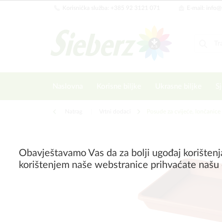
Korisnička služba: +385 92 3121 071
E-mail: info@
Naslovna
Korisne biljke
Ukrasne biljke
Sj
Natrag
|
Vrtni dodaci
Posude za cvijeće, lončanice
Obavještavamo Vas da za bolji ugođaj korištenj
korištenjem naše webstranice prihvaćate našu 