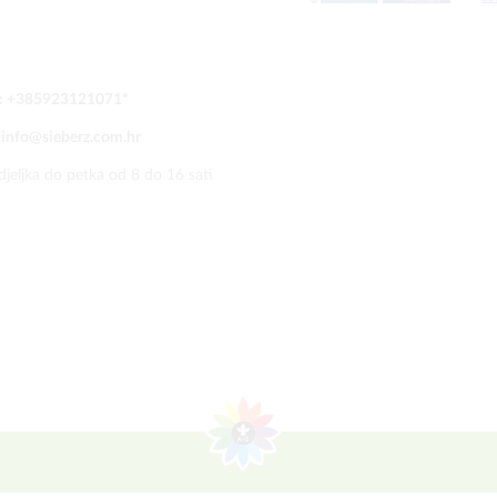
:
+385923121071
*
:
info@sieberz.com.hr
jeljka do petka od 8 do 16 sati