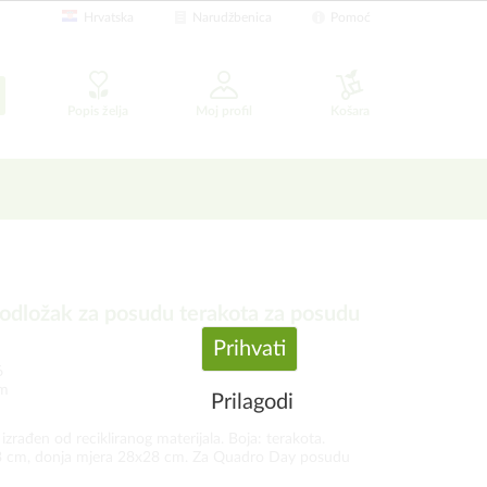
Hrvatska
Narudžbenica
Pomoć
Popis želja
Moj profil
Košara
dložak za posudu terakota za posudu
Prihvati
6
om
Prilagodi
zrađen od recikliranog materijala. Boja: terakota.
3 cm, donja mjera 28x28 cm. Za Quadro Day posudu