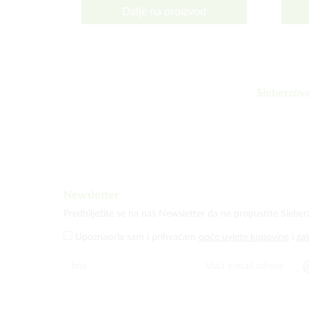
Dalje na proizvod
Sieberzova
Newsletter
Predbilježite se na naš Newsletter da ne propustite Sieber
Upoznao/la sam i prihvaćam
opće uvjete kupovine
i
za