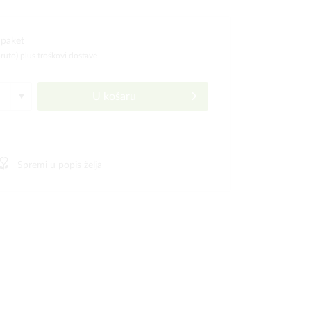
 paket
bruto)
plus troškovi dostave
U košaru
Spremi u popis želja