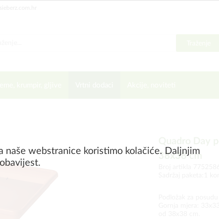
sieberz.com.hr
Traženje
eme, krumpir, gljive
Vrtni dodaci
Akcije, noviteti
Quadro Day po
a naše webstranice koristimo kolačiće. Daljnjim
38x38 cm
obavijest.
Broj artikla 775258
Sadržaj paketa:1 k
Podložak za posudu i
Gornja mjera: 33x3
od 38x38 cm.