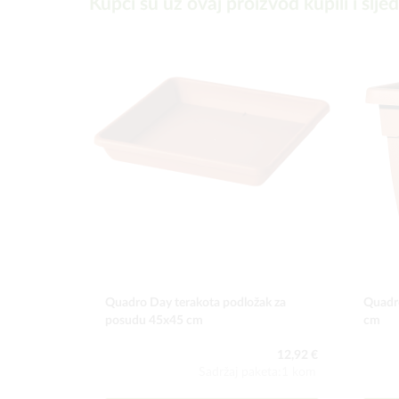
Kupci su uz ovaj proizvod kupili i slje
Quadro Day terakota podložak za
Quadr
posudu 45x45 cm
cm
12,92 €
Sadržaj paketa:1 kom