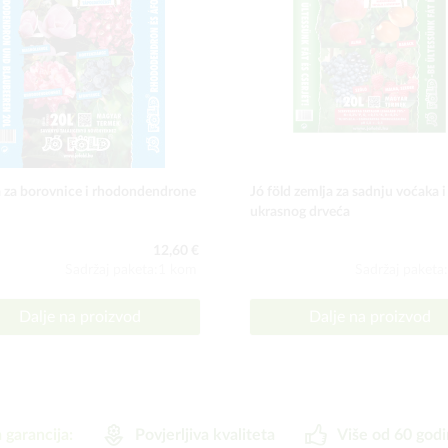
 za borovnice i rhodondendrone
Jó föld zemlja za sadnju voćaka i
ukrasnog drveća
12,60 €
Sadržaj paketa:1 kom
Sadržaj paketa
Dalje na proizvod
Dalje na proizvod
 garancija:
Povjerljiva kvaliteta
Više od 60 godi