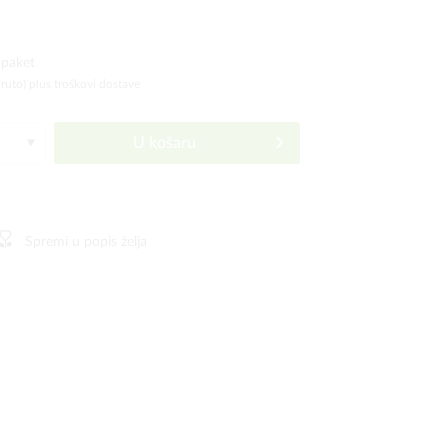
 paket
bruto)
plus troškovi dostave
U košaru
Spremi u popis želja