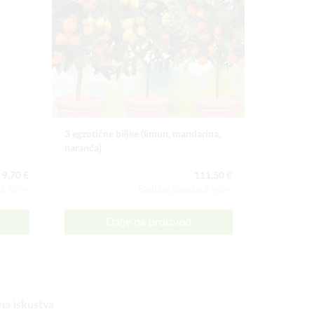
3 egzotične biljke (limun, mandarina,
Navaho ku
naranča)
9,70 €
111,50 €
:1 kom
Sadržaj paketa:3 kom
Dalje na proizvod
D
na iskustva