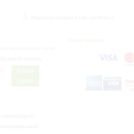
Mogućnost zamjene u roku od 14 dana
Plaćanje karticom
zovu najnoviju ponudu i akcije!
štitu osobnih podataka.
Potvrdi
prijavu
:
+385923121071
*
:
info@sieberz.com.hr