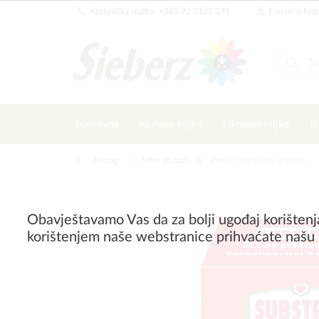
Korisnička služba: +385 92 3121 071
E-mail: info@
Naslovna
Korisne biljke
Ukrasne biljke
Sj
Natrag
|
Vrtni dodaci
Zemlja za cvijeće, gnojiva
Obavještavamo Vas da za bolji ugođaj korištenj
korištenjem naše webstranice prihvaćate našu 