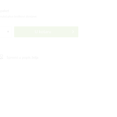
 paket
bruto)
plus troškovi dostave
U košaru
Spremi u popis želja