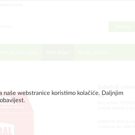
sieberz.com.hr
Traženje
eme, krumpir, gljive
Vrtni dodaci
Akcije, noviteti
Substral univ
a naše webstranice koristimo kolačiće. Daljnjim
ml
obavijest.
Broj artikla 770560
Sadržaj paketa:1 k
CAREO® ECO je sreds
i oštećuju list biljk