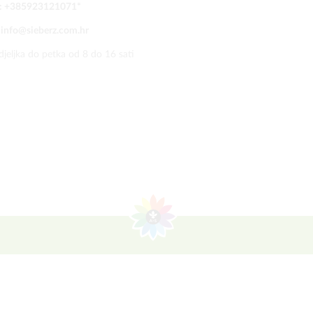
:
+385923121071
*
:
info@sieberz.com.hr
jeljka do petka od 8 do 16 sati