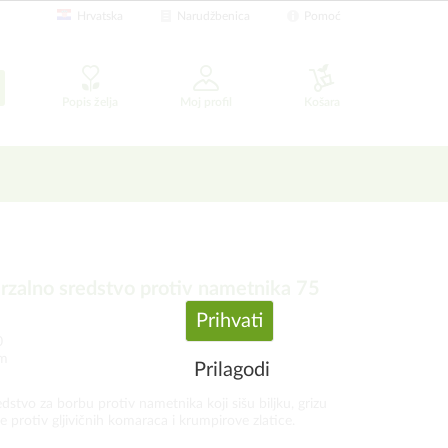
Hrvatska
Narudžbenica
Pomoć
Popis želja
Moj profil
Košara
erzalno sredstvo protiv nametnika 75
Prihvati
0
om
Prilagodi
tvo za borbu protiv nametnika koji sišu biljku, grizu
e te protiv gljivičnih komaraca i krumpirove zlatice.