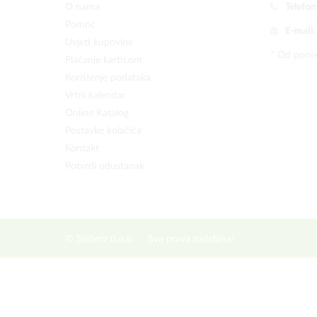
O nama
Telefon
Pomoć
E-mail
Uvjeti kupovine
* Od poned
Plaćanje karticom
Korištenje podataka
Vrtni kalendar
Online Katalog
Postavke kolačića
Kontakt
Potvrdi odustanak
© Sieberz d.o.o.
Sva prava zadržana!