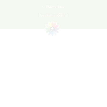
© Sieberz d.o.o.
Sva prava zadržana!