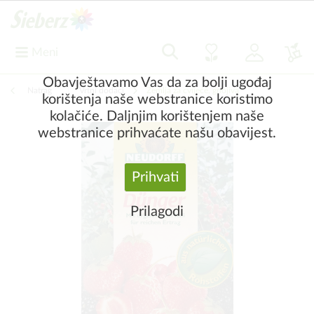
Meni
Obavještavamo Vas da za bolji ugođaj
Natrag
|
Vrtni dodaci
Zemlja za cvijeće, gnojiva
korištenja naše webstranice koristimo
kolačiće. Daljnjim korištenjem naše
webstranice prihvaćate našu obavijest.
Prihvati
Prilagodi