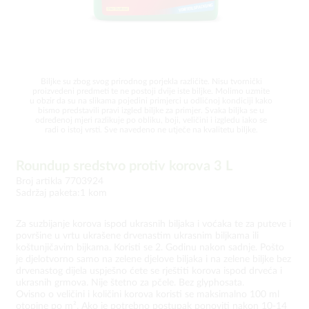
Biljke su zbog svog prirodnog porjekla različite. Nisu tvornički
proizvedeni predmeti te ne postoji dvije iste biljke. Molimo uzmite
u obzir da su na slikama pojedini primjerci u odličnoj kondiciji kako
bismo predstavili pravi izgled biljke za primjer. Svaka biljka se u
određenoj mjeri razlikuje po obliku, boji, veličini i izgledu iako se
radi o istoj vrsti. Sve navedeno ne utječe na kvalitetu biljke.
Roundup sredstvo protiv korova 3 L
Broj artikla 7703924
Sadržaj paketa:1 kom
Za suzbijanje korova ispod ukrasnih biljaka i voćaka te za puteve i
površine u vrtu ukrašene drvenastim ukrasnim biljkama ili
koštunjičavim bijkama. Koristi se 2. Godinu nakon sadnje. Pošto
je djelotvorno samo na zelene djelove biljaka i na zelene biljke bez
drvenastog dijela uspješno ćete se rještiti korova ispod drveća i
ukrasnih grmova. Nije štetno za pčele. Bez glyphosata.
Ovisno o veličini i količini korova koristi se maksimalno 100 ml
otopine po m². Ako je potrebno postupak ponoviti nakon 10-14