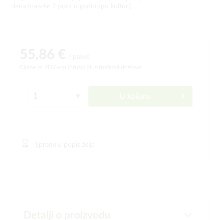
dana (najviše 2 puta u godini/po kulturi).
55,86 €
/ paket
Cijene sa PDV-om (bruto)
plus troškovi dostave
U košaru
Spremi u popis želja
Detalji o proizvodu