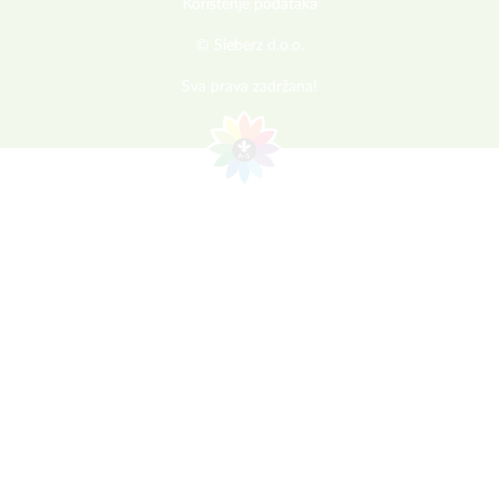
Korištenje podataka
© Sieberz d.o.o.
Sva prava zadržana!