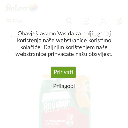
Meni
Obavještavamo Vas da za bolji ugođaj
Natrag
|
Vrtni dodaci
Zemlja za cvijeće, gnojiva
korištenja naše webstranice koristimo
kolačiće. Daljnjim korištenjem naše
webstranice prihvaćate našu obavijest.
Prihvati
Prilagodi