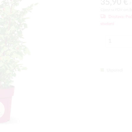
35,90 €
/
Cijene sa PDV-om (
Dostava:
Poč
studeni
Usporedi