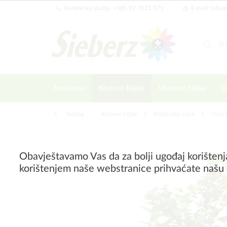
Korisnička služba: +385 92 3121 071
E-mail: info@
Naslovna
Korisne biljke
Ukrasne biljke
Sj
Natrag
|
Korisne biljke
Bobičasto voće
Malin
Obavještavamo Vas da za bolji ugođaj korištenj
korištenjem naše webstranice prihvaćate našu 