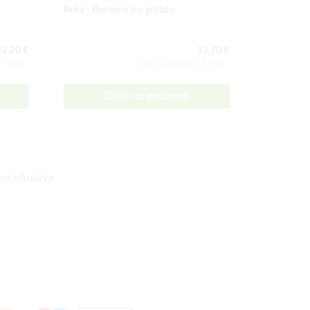
Reka - Borovnice u grozdu
FLORIMO gn
voće
12,20 €
13,70 €
:1 kom
Sadržaj paketa:1 kom
Dalje na proizvod
D
na iskustva