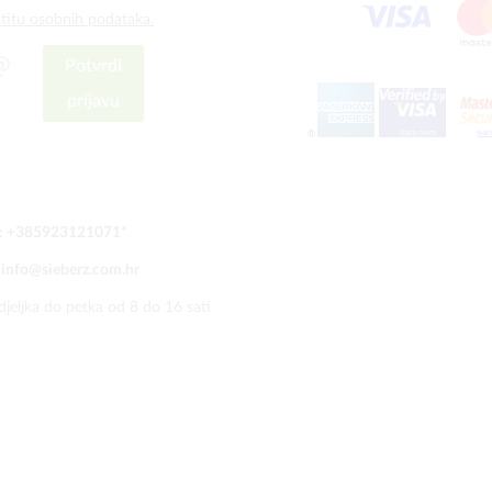
štitu osobnih podataka.
Potvrdi
prijavu
:
+385923121071
*
:
info@sieberz.com.hr
jeljka do petka od 8 do 16 sati