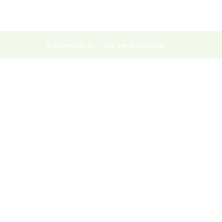
© Sieberz d.o.o.
Sva prava zadržana!