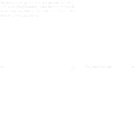
čki proizvedeni predmeti te ne postoji dvije iste
jerci u odličnoj kondiciji kako bismo predstavili
i razlikuje po obliku, boji, veličini i izgledu iako
utječe na kvalitetu biljke.
ano
Vrijeme sadnje
po