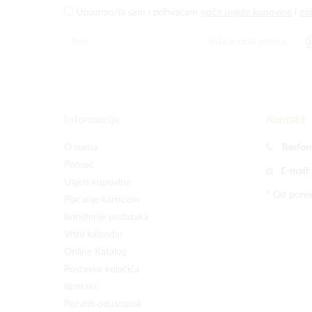
Upoznao/la sam i prihvaćam
opće uvjete kupovine
i
za
Informacije
Kontakt
O nama
Telefon
Pomoć
E-mail
Uvjeti kupovine
* Od poned
Plaćanje karticom
Korištenje podataka
Vrtni kalendar
Online Katalog
Postavke kolačića
Kontakt
Potvrdi odustanak