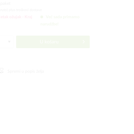
 paket
bruto)
plus troškovi dostave
etak ožujak -
Kraj
Već sada primamo
narudžbe!
U košaru
Spremi u popis želja