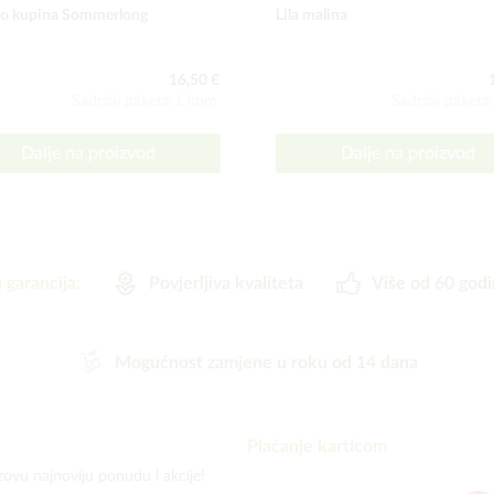
o kupina Sommerlong
Lila malina
16,50 €
Sadržaj paketa:1 kom
Sadržaj paketa
Dalje na proizvod
Dalje na proizvod
 garancija:
Povjerljiva kvaliteta
Više od 60 godi
Mogućnost zamjene u roku od 14 dana
Plaćanje karticom
zovu najnoviju ponudu i akcije!