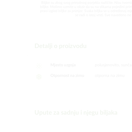
Biljke su zbog svog prirodnog porjekla različite. Nisu tvorni
biljke. Molimo uzmite u obzir da su na slikama pojedini prim
pravi izgled biljke za primjer. Svaka biljka se u određenoj mjer
se radi o istoj vrsti. Sve navedeno ne 
Detalji o proizvodu
Mjesto uzgoja
polusjenovito, sunč
Otpornost na zimu
otporna na zimu
Upute za sadnju i njegu biljaka