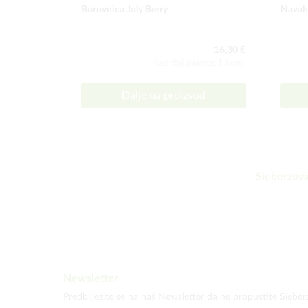
Borovnica Joly Berry
Navah
16,30 €
Sadržaj paketa:1 kom
Dalje na proizvod
Sieberzova
Newsletter
Predbilježite se na naš Newsletter da ne propustite Sieber