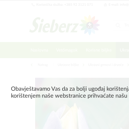
Korisnička služba: +385 92 3121 071
E-mail: info@
Naslovna
Vetőmagok
Korisne biljke
Ukra
Natrag
|
Ukrasne biljke
Ukrasni grmovi i drveće
Obavještavamo Vas da za bolji ugođaj korištenj
korištenjem naše webstranice prihvaćate našu 