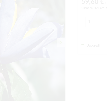
59,60 €
/
Cijene sa PDV-om (
Usporedi