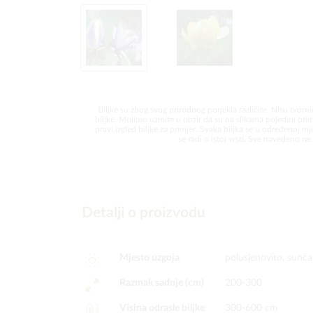
Biljke su zbog svog prirodnog porjekla različite. Nisu tvorni
biljke. Molimo uzmite u obzir da su na slikama pojedini prim
pravi izgled biljke za primjer. Svaka biljka se u određenoj mjer
se radi o istoj vrsti. Sve navedeno ne 
Detalji o proizvodu
Mjesto uzgoja
polusjenovito, sunč
Razmak sadnje (cm)
200-300
Visina odrasle biljke
300-600 cm