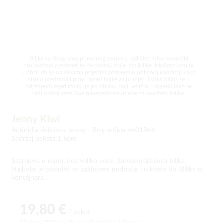
Biljke su zbog svog prirodnog porjekla različite. Nisu tvornički
proizvedeni predmeti te ne postoji dvije iste biljke. Molimo uzmite
u obzir da su na slikama pojedini primjerci u odličnoj kondiciji kako
bismo predstavili pravi izgled biljke za primjer. Svaka biljka se u
određenoj mjeri razlikuje po obliku, boji, veličini i izgledu iako se
radi o istoj vrsti. Sve navedeno ne utječe na kvalitetu biljke.
Jenny Kiwi
Actinidia deliciosa Jenny -
Broj artikla 4401846
Sadržaj paketa:1 kom
Sazrejeva u rujnu, ima veliko voće. Samooprašujuća biljka.
Najbolje je posaditi na zaštićeno područje i u kiselo tlo. Biljka iz
kontejnera.
19,80 €
/ paket