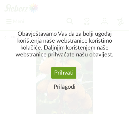
Meni
Obavještavamo Vas da za bolji ugođaj
Natrag
|
Korisne biljke
Egzotično voće
korištenja naše webstranice koristimo
kolačiće. Daljnjim korištenjem naše
webstranice prihvaćate našu obavijest.
Prihvati
Prilagodi