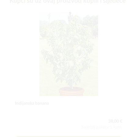
Kupci su uz ovaj proizvod kupili i sljedeće
Indijanska banana
38,00 €
Sadržaj paketa:1 kom