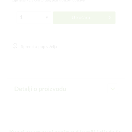
Cijene sa PDV-om (bruto)
plus troškovi dostave
U košaru
Spremi u popis želja
Detalji o proizvodu