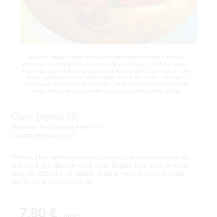
Biljke su zbog svog prirodnog porjekla različite. Nisu tvornički
proizvedeni predmeti te ne postoji dvije iste biljke. Molimo uzmite
u obzir da su na slikama pojedini primjerci u odličnoj kondiciji kako
bismo predstavili pravi izgled biljke za primjer. Svaka biljka se u
određenoj mjeri razlikuje po obliku, boji, veličini i izgledu iako se
radi o istoj vrsti. Sve navedeno ne utječe na kvalitetu biljke.
Clery jagode (3)
Fragaria -
Broj artikla 4440279
Sadržaj paketa:3 kom
Mirisan plod savršenog okusa, slatka i ukusna aroma jagode.
Jedna od najtraženijih ranih sorti. Bogato rodi, plod se neće
smanjiti. Otporne na bolesti, idealna vrsta za domaći uzgoj.
Sazrijeva od sredine svibnja.
7,80 €
/ paket