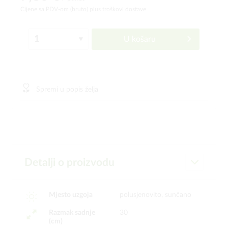
Cijene sa PDV-om (bruto)
plus troškovi dostave
U košaru
Spremi u popis želja
Detalji o proizvodu
Mjesto uzgoja
polusjenovito, sunčano
Razmak sadnje
30
(cm)