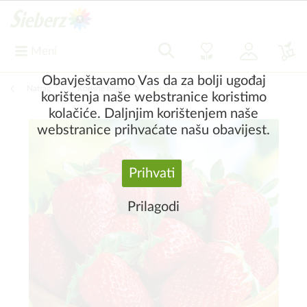
Meni
Obavještavamo Vas da za bolji ugođaj
Natrag
|
Korisne biljke
Jagode
korištenja naše webstranice koristimo
kolačiće. Daljnjim korištenjem naše
webstranice prihvaćate našu obavijest.
Prihvati
Prilagodi