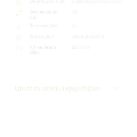
Otpornost na zimu
umjereno otporna na zimu
Razmak sadnje
30
(cm)
Rezano cvijeće
da
Boja (cvijeta)
žuta (narančasta)
Visina odrasle
20-30 cm
biljke
Upute za sadnju i njegu biljaka
-