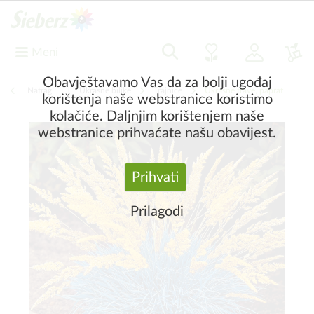
Meni
Obavještavamo Vas da za bolji ugođaj
Natrag
|
Ukrasne biljke
Trajnice
Ukrasne trave, paprat
korištenja naše webstranice koristimo
kolačiće. Daljnjim korištenjem naše
webstranice prihvaćate našu obavijest.
Prihvati
Prilagodi