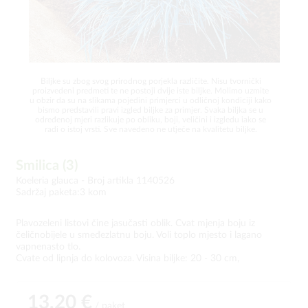
Biljke su zbog svog prirodnog porjekla različite. Nisu tvornički
proizvedeni predmeti te ne postoji dvije iste biljke. Molimo uzmite
u obzir da su na slikama pojedini primjerci u odličnoj kondiciji kako
bismo predstavili pravi izgled biljke za primjer. Svaka biljka se u
određenoj mjeri razlikuje po obliku, boji, veličini i izgledu iako se
radi o istoj vrsti. Sve navedeno ne utječe na kvalitetu biljke.
Smilica (3)
Koeleria glauca -
Broj artikla 1140526
Sadržaj paketa:3 kom
Plavozeleni listovi čine jasučasti oblik. Cvat mjenja boju iz
čeličnobijele u smeđezlatnu boju. Voli toplo mjesto i lagano
vapnenasto tlo.
Cvate od lipnja do kolovoza. Visina biljke: 20 - 30 cm,
13,20 €
/ paket