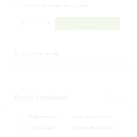
Cijene sa PDV-om (bruto)
plus troškovi dostave
U košaru
Spremi u popis želja
Detalji o proizvodu
Vrijeme cvatnje
lipanj, srpanj, kolovoz
Mjesto uzgoja
polusjenovito, sunčano