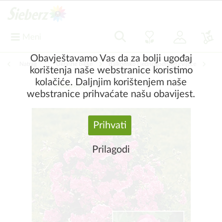
Meni
Obavještavamo Vas da za bolji ugođaj
Natrag
|
Ukrasne biljke
Balkonsko i jednogodišnje cvijeće
korištenja naše webstranice koristimo
kolačiće. Daljnjim korištenjem naše
Pelargonije
webstranice prihvaćate našu obavijest.
Prihvati
Prilagodi