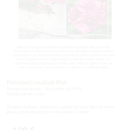
Biljke su zbog svog prirodnog porjekla različite. Nisu tvornički
proizvedeni predmeti te ne postoji dvije iste biljke. Molimo uzmite
u obzir da su na slikama pojedini primjerci u odličnoj kondiciji kako
bismo predstavili pravi izgled biljke za primjer. Svaka biljka se u
određenoj mjeri razlikuje po obliku, boji, veličini i izgledu iako se
radi o istoj vrsti. Sve navedeno ne utječe na kvalitetu biljke.
Poluviseći muškatl Pink
Pelargonium zonale -
Broj artikla 6619992
Sadržaj paketa:1 kom
Živopisni ružičasti, dvostruki cvjetovi od ranog ljeta do kasne
jeseni unose eleganciju u svaku terasu i balkon.