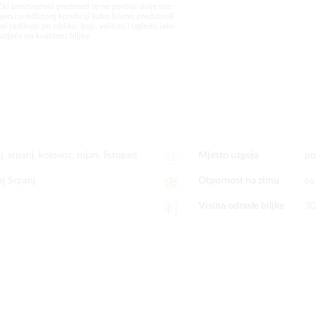
čki proizvedeni predmeti te ne postoji dvije iste
jerci u odličnoj kondiciji kako bismo predstavili
i razlikuje po obliku, boji, veličini i izgledu iako
utječe na kvalitetu biljke.
nj, srpanj, kolovoz, rujan, listopad
Mjesto uzgoja
po
aj Srpanj
Otpornost na zimu
os
Visina odrasle biljke
30