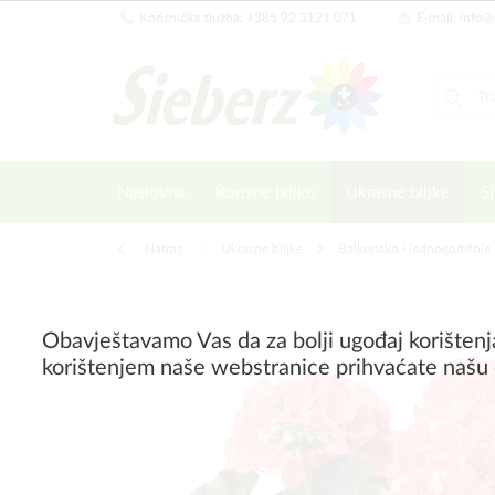
Korisnička služba: +385 92 3121 071
E-mail: info@
Naslovna
Korisne biljke
Ukrasne biljke
Sj
Natrag
|
Ukrasne biljke
Balkonsko i jednogodišnje 
Obavještavamo Vas da za bolji ugođaj korištenj
korištenjem naše webstranice prihvaćate našu 