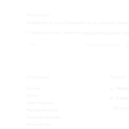
Newsletter
Predbilježite se na naš Newsletter da ne propustite Sieber
Upoznao/la sam i prihvaćam
opće uvjete kupovine
i
za
Informacije
Kontakt
O nama
Telefon
Pomoć
E-mail
Uvjeti kupovine
* Od poned
Plaćanje karticom
Korištenje podataka
Vrtni kalendar