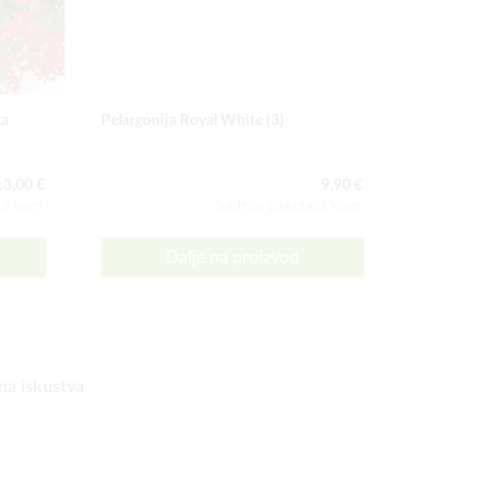
ka
Pelargonija Royal White (3)
Zemlja za b
13,00 €
9,90 €
:3 kom
Sadržaj paketa:3 kom
Dalje na proizvod
D
na iskustva