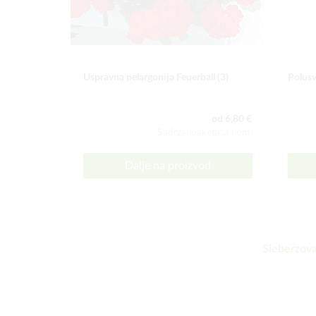
Uspravna pelargonija Feuerball (3)
Polusv
od 6,80 €
Sadržaj paketa:3 kom
Dalje na proizvod
Sieberzova