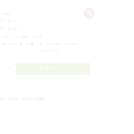
 paket
 €
/ paket
 €
/ paket
bruto)
plus troškovi dostave
etak travanj -
Kraj
Već sada primamo
narudžbe!
U košaru
Spremi u popis želja