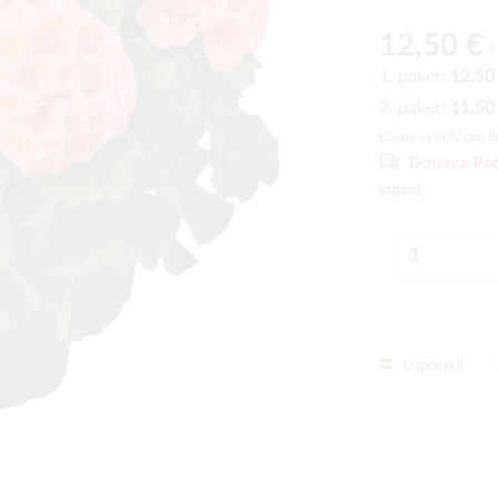
12,50 €
/
1. paket:
12,50
2. paket:
11,50
Cijene sa PDV-om (
Dostava:
Poč
srpanj
Usporedi