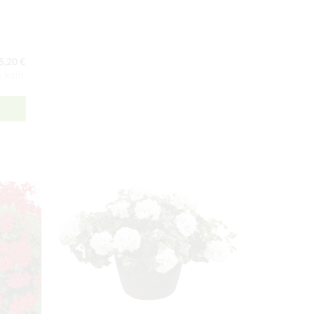
5,20 €
:1 kom