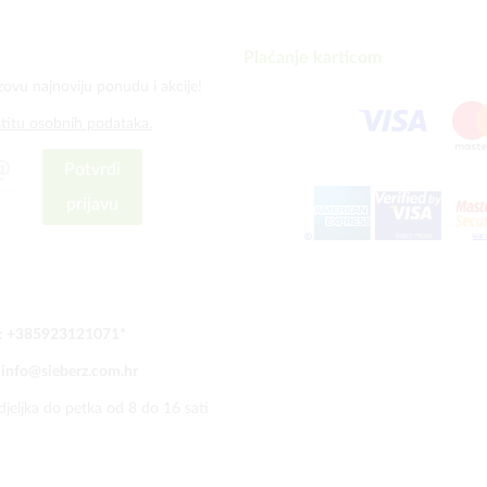
Plaćanje karticom
zovu najnoviju ponudu i akcije!
štitu osobnih podataka.
Potvrdi
prijavu
:
+385923121071
*
:
info@sieberz.com.hr
jeljka do petka od 8 do 16 sati