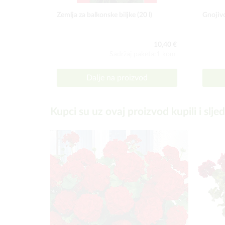
Zemlja za balkonske biljke (20 l)
Gnojivo
10,40 €
Sadržaj paketa:1 kom
Dalje na proizvod
Kupci su uz ovaj proizvod kupili i slje