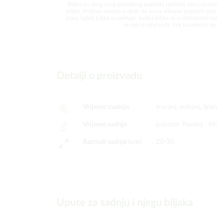
Biljke su zbog svog prirodnog porjekla različite. Nisu tvorni
biljke. Molimo uzmite u obzir da su na slikama pojedini prim
pravi izgled biljke za primjer. Svaka biljka se u određenoj mjer
se radi o istoj vrsti. Sve navedeno ne 
Detalji o proizvodu
Vrijeme cvatnje
travanj, svibanj, lipa
Vrijeme sadnje
početak Travanj -
Kr
Razmak sadnje (cm)
20-30
Upute za sadnju i njegu biljaka