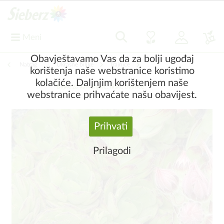
Meni
Obavještavamo Vas da za bolji ugođaj
Natrag
|
Ukrasne biljke
Trajnice
korištenja naše webstranice koristimo
kolačiće. Daljnjim korištenjem naše
Biljke za kamenjare, niske trajnice
webstranice prihvaćate našu obavijest.
Prihvati
Prilagodi