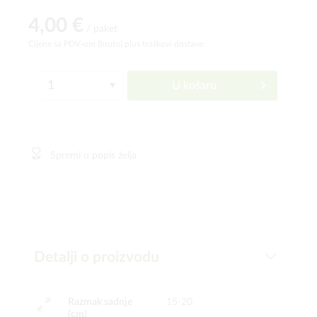
4,00 €
/ paket
Cijene sa PDV-om (bruto)
plus troškovi dostave
U košaru
Spremi u popis želja
Detalji o proizvodu
Razmak sadnje
15-20
(cm)