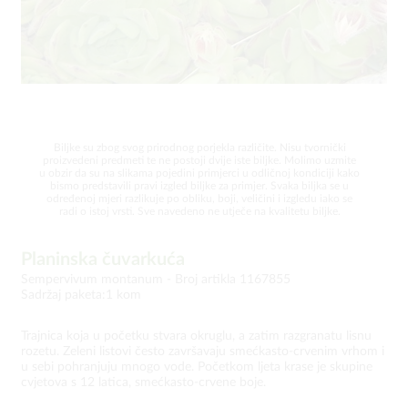
Biljke su zbog svog prirodnog porjekla različite. Nisu tvornički
proizvedeni predmeti te ne postoji dvije iste biljke. Molimo uzmite
u obzir da su na slikama pojedini primjerci u odličnoj kondiciji kako
bismo predstavili pravi izgled biljke za primjer. Svaka biljka se u
određenoj mjeri razlikuje po obliku, boji, veličini i izgledu iako se
radi o istoj vrsti. Sve navedeno ne utječe na kvalitetu biljke.
Planinska čuvarkuća
Sempervivum montanum -
Broj artikla 1167855
Sadržaj paketa:1 kom
Trajnica koja u početku stvara okruglu, a zatim razgranatu lisnu
rozetu. Zeleni listovi često završavaju smećkasto-crvenim vrhom i
u sebi pohranjuju mnogo vode. Početkom ljeta krase je skupine
cvjetova s 12 latica, smećkasto-crvene boje.