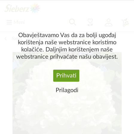
Meni
Obavještavamo Vas da za bolji ugođaj
Natrag
|
Ukrasne biljke
Ukrasni grmovi i drveće
korištenja naše webstranice koristimo
kolačiće. Daljnjim korištenjem naše
webstranice prihvaćate našu obavijest.
Prihvati
Prilagodi