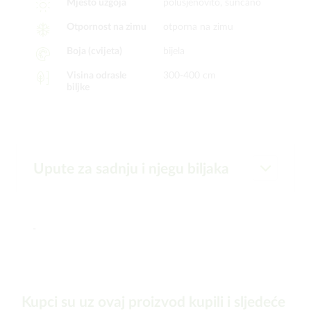
Mjesto uzgoja
polusjenovito, sunčano
Otpornost na zimu
otporna na zimu
Boja (cvijeta)
bijela
Visina odrasle
300-400 cm
biljke
Upute za sadnju i njegu biljaka
-
Kupci su uz ovaj proizvod kupili i sljedeće