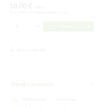
10,00 €
/ paket
Cijene sa PDV-om (bruto)
plus troškovi dostave
U košaru
Spremi u popis želja
Detalji o proizvodu
Vrijeme cvatnje
svibanj, lipanj