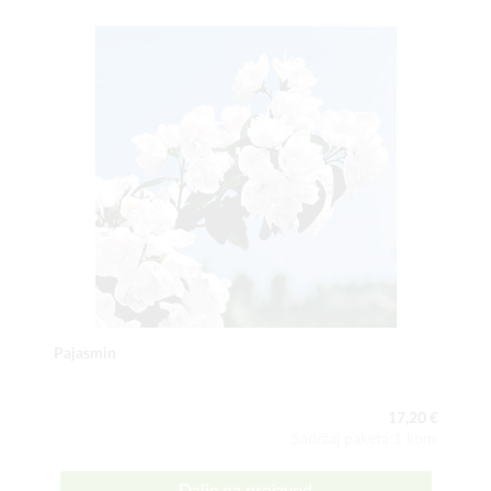
Pajasmin
17,20 €
Sadržaj paketa:1 kom