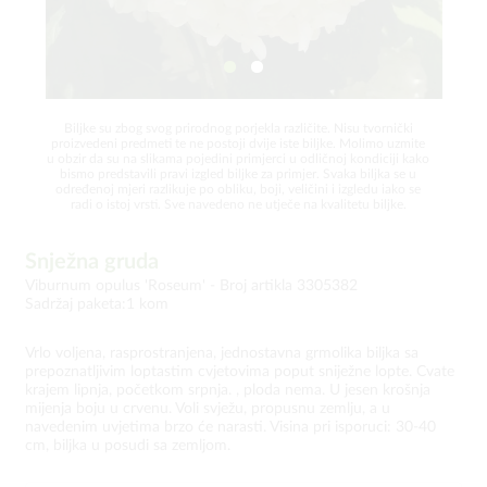
Biljke su zbog svog prirodnog porjekla različite. Nisu tvornički
proizvedeni predmeti te ne postoji dvije iste biljke. Molimo uzmite
u obzir da su na slikama pojedini primjerci u odličnoj kondiciji kako
bismo predstavili pravi izgled biljke za primjer. Svaka biljka se u
određenoj mjeri razlikuje po obliku, boji, veličini i izgledu iako se
radi o istoj vrsti. Sve navedeno ne utječe na kvalitetu biljke.
Snježna gruda
Viburnum opulus 'Roseum' -
Broj artikla 3305382
Sadržaj paketa:1 kom
Vrlo voljena, rasprostranjena, jednostavna grmolika biljka sa
prepoznatljivim loptastim cvjetovima poput sniježne lopte. Cvate
krajem lipnja, početkom srpnja. , ploda nema. U jesen krošnja
mijenja boju u crvenu. Voli svježu, propusnu zemlju, a u
navedenim uvjetima brzo će narasti. Visina pri isporuci: 30-40
cm, biljka u posudi sa zemljom.