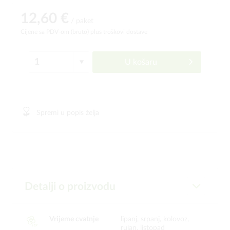
12,60 €
/ paket
Cijene sa PDV-om (bruto)
plus troškovi dostave
U košaru
Spremi u popis želja
Detalji o proizvodu
Vrijeme cvatnje
lipanj, srpanj, kolovoz,
rujan, listopad