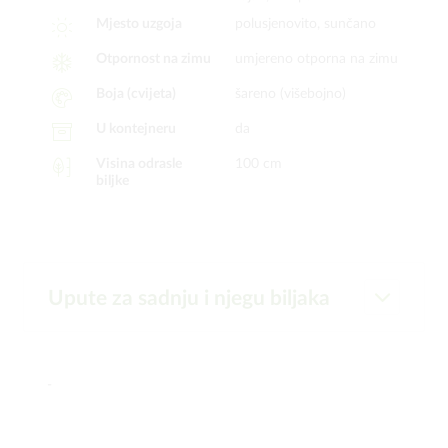
Mjesto uzgoja
polusjenovito, sunčano
Otpornost na zimu
umjereno otporna na zimu
Boja (cvijeta)
šareno (višebojno)
U kontejneru
da
Visina odrasle
100 cm
biljke
Upute za sadnju i njegu biljaka
-