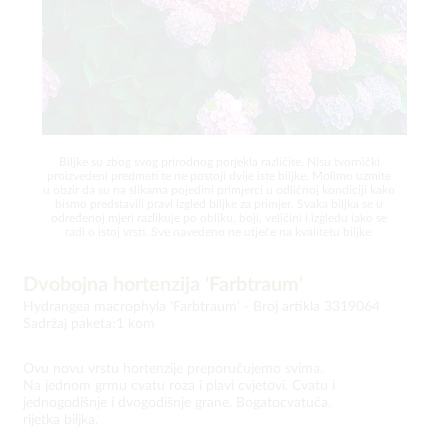
Biljke su zbog svog prirodnog porjekla različite. Nisu tvornički
proizvedeni predmeti te ne postoji dvije iste biljke. Molimo uzmite
u obzir da su na slikama pojedini primjerci u odličnoj kondiciji kako
bismo predstavili pravi izgled biljke za primjer. Svaka biljka se u
određenoj mjeri razlikuje po obliku, boji, veličini i izgledu iako se
radi o istoj vrsti. Sve navedeno ne utječe na kvalitetu biljke.
Dvobojna hortenzija 'Farbtraum'
Hydrangea macrophyla 'Farbtraum' -
Broj artikla 3319064
Sadržaj paketa:1 kom
Ovu novu vrstu hortenzije preporučujemo svima.
Na jednom grmu cvatu roza i plavi cvjetovi. Cvatu i
jednogodišnje i dvogodišnje grane. Bogatocvatuća,
rijetka biljka.