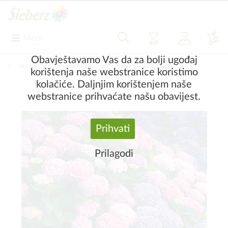
Meni
Obavještavamo Vas da za bolji ugođaj
Natrag
|
Ukrasne biljke
Ukrasni grmovi i drveće
korištenja naše webstranice koristimo
kolačiće. Daljnjim korištenjem naše
Listopadni grmovi i stabla
webstranice prihvaćate našu obavijest.
Prihvati
Prilagodi