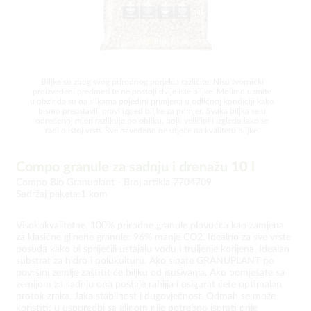
Biljke su zbog svog prirodnog porjekla različite. Nisu tvornički
proizvedeni predmeti te ne postoji dvije iste biljke. Molimo uzmite
u obzir da su na slikama pojedini primjerci u odličnoj kondiciji kako
bismo predstavili pravi izgled biljke za primjer. Svaka biljka se u
određenoj mjeri razlikuje po obliku, boji, veličini i izgledu iako se
radi o istoj vrsti. Sve navedeno ne utječe na kvalitetu biljke.
Compo granule za sadnju i drenažu 10 l
Compo Bio Granuplant -
Broj artikla 7704709
Sadržaj paketa:1 kom
Visokokvalitetne, 100% prirodne granule plovućca kao zamjena
za klasične glinene granule: 96% manje CO2. Idealno za sve vrste
posuda kako bi spriječili ustajalu vodu i truljenje korijena. Idealan
substrat za hidro i polukulturu. Ako sipate GRANUPLANT po
površini zemlje zaštitit će biljku od isušivanja. Ako pomješate sa
zemljom za sadnju ona postaje rahlija i osigurat ćete optimalan
protok zraka. Jaka stabilnost i dugovječnost. Odmah se može
koristiti: u usporedbi sa glinom nije potrebno isprati prije