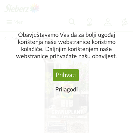
Meni
Obavještavamo Vas da za bolji ugođaj
Natrag
|
Vrtni dodaci
Zemlja za cvijeće, gnojiva
korištenja naše webstranice koristimo
kolačiće. Daljnjim korištenjem naše
webstranice prihvaćate našu obavijest.
Prihvati
Prilagodi