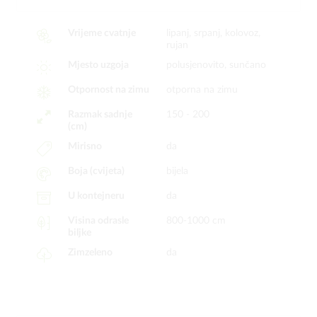
Vrijeme cvatnje
lipanj, srpanj, kolovoz,
rujan
Mjesto uzgoja
polusjenovito, sunčano
Otpornost na zimu
otporna na zimu
Razmak sadnje
150 - 200
(cm)
Mirisno
da
Boja (cvijeta)
bijela
U kontejneru
da
Visina odrasle
800-1000 cm
biljke
Zimzeleno
da