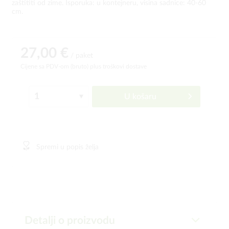
zaštititi od zime. Isporuka: u kontejneru, visina sadnice: 40-60
cm.
27,00 €
/ paket
Cijene sa PDV-om (bruto)
plus troškovi dostave
U košaru
Spremi u popis želja
Detalji o proizvodu