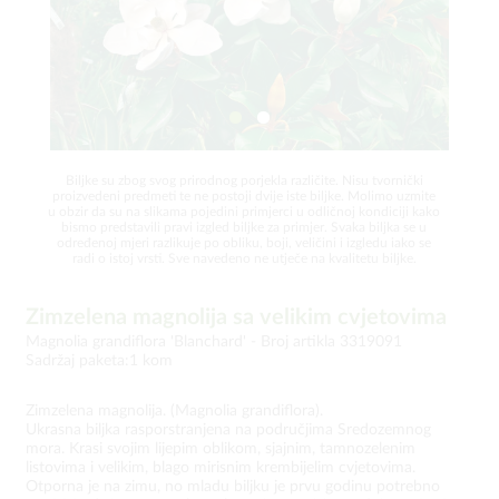
Biljke su zbog svog prirodnog porjekla različite. Nisu tvornički
proizvedeni predmeti te ne postoji dvije iste biljke. Molimo uzmite
u obzir da su na slikama pojedini primjerci u odličnoj kondiciji kako
bismo predstavili pravi izgled biljke za primjer. Svaka biljka se u
određenoj mjeri razlikuje po obliku, boji, veličini i izgledu iako se
radi o istoj vrsti. Sve navedeno ne utječe na kvalitetu biljke.
Zimzelena magnolija sa velikim cvjetovima
Magnolia grandiflora 'Blanchard' -
Broj artikla 3319091
Sadržaj paketa:1 kom
Zimzelena magnolija. (Magnolia grandiflora).
Ukrasna biljka rasporstranjena na područjima Sredozemnog
mora. Krasi svojim lijepim oblikom, sjajnim, tamnozelenim
listovima i velikim, blago mirisnim krembijelim cvjetovima.
Otporna je na zimu, no mladu biljku je prvu godinu potrebno