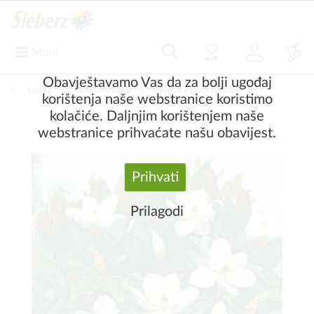
Meni
Obavještavamo Vas da za bolji ugođaj
Natrag
|
Ukrasne biljke
Ukrasni grmovi i drveće
korištenja naše webstranice koristimo
kolačiće. Daljnjim korištenjem naše
Listopadni grmovi i stabla
webstranice prihvaćate našu obavijest.
Prihvati
Prilagodi