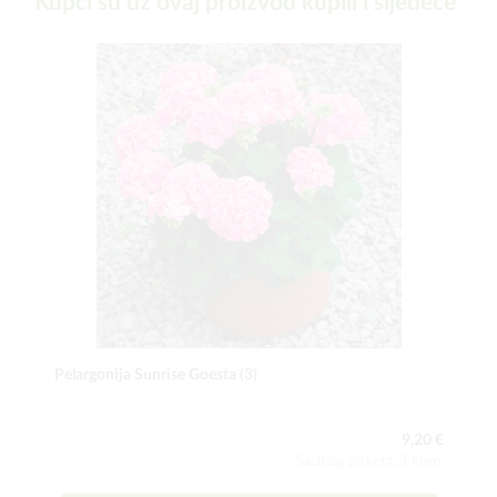
Kupci su uz ovaj proizvod kupili i sljedeće
Pelargonija Sunrise Goesta (3)
9,20 €
Sadržaj paketa:3 kom