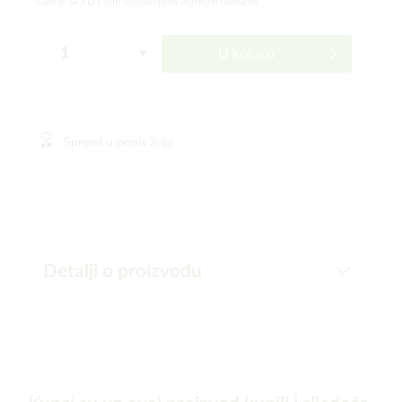
Cijene sa PDV-om (bruto)
plus troškovi dostave
U košaru
Spremi u popis želja
Detalji o proizvodu