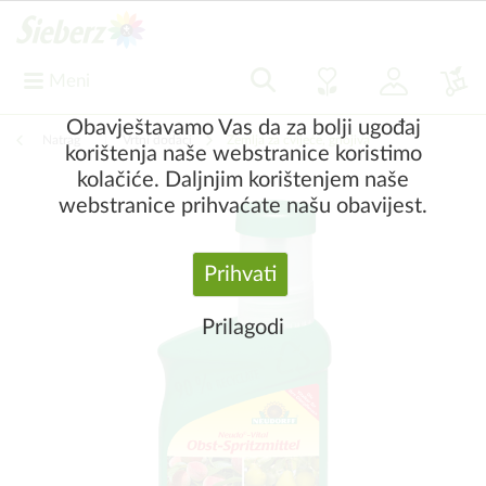
Meni
Obavještavamo Vas da za bolji ugođaj
Natrag
|
Vrtni dodaci
Zemlja za cvijeće, gnojiva
korištenja naše webstranice koristimo
kolačiće. Daljnjim korištenjem naše
webstranice prihvaćate našu obavijest.
Prihvati
Prilagodi