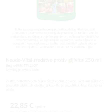
Biljke su zbog svog prirodnog porjekla različite. Nisu tvornički
proizvedeni predmeti te ne postoji dvije iste biljke. Molimo uzmite
u obzir da su na slikama pojedini primjerci u odličnoj kondiciji kako
bismo predstavili pravi izgled biljke za primjer. Svaka biljka se u
određenoj mjeri razlikuje po obliku, boji, veličini i izgledu iako se
radi o istoj vrsti. Sve navedeno ne utječe na kvalitetu biljke.
Neudo-Vital sredstvo protiv gljivica 250 ml
Broj artikla 7742507
Sadržaj paketa:1 kom
Zaštitno sredstvo za biljke. Štiti voćke, povrće, ukrasne biljke od
poznatih gljivičnih oboljenja kao što je pepelnica. Nije štetno za
pčele.
22,85 €
/ paket