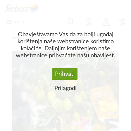
Meni
Obavještavamo Vas da za bolji ugođaj
Natrag
|
Korisne biljke
Egzotično voće
korištenja naše webstranice koristimo
kolačiće. Daljnjim korištenjem naše
webstranice prihvaćate našu obavijest.
Prihvati
Prilagodi