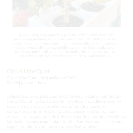
Biljke su zbog svog prirodnog porjekla različite. Nisu tvornički
proizvedeni predmeti te ne postoji dvije iste biljke. Molimo uzmite
u obzir da su na slikama pojedini primjerci u odličnoj kondiciji kako
bismo predstavili pravi izgled biljke za primjer. Svaka biljka se u
određenoj mjeri razlikuje po obliku, boji, veličini i izgledu iako se
radi o istoj vrsti. Sve navedeno ne utječe na kvalitetu biljke.
Citrus LimeQuat
Citrus LimeQuat -
Broj artikla 6630611
Sadržaj paketa:1 kom
Jedinstvena biljka LimeQuat je očaravajući križanac kumquata i
limete. Očarati će Vas komapktnim oblikom, upadljivim zelenim
listovima i očaravajućim zeleno-žutim plodovima. Biljka
kompaktnog i grmolikog rasta, zbog čega je idealna i za manje
vrtove ili za uzgoj u posudi. Žutozeleni plodovi poprimaju slatkoću
kumkvata i osvježavajući okus limete. Plodove donosi i zimi zbog
čega ćete tokom više mjeseci moći uživati u njima.