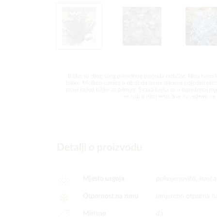
Biljke su zbog svog prirodnog porjekla različite. Nisu tvorni
biljke. Molimo uzmite u obzir da su na slikama pojedini prim
pravi izgled biljke za primjer. Svaka biljka se u određenoj mjer
se radi o istoj vrsti. Sve navedeno ne 
Detalji o proizvodu
Mjesto uzgoja
polusjenovito, sunč
Otpornost na zimu
umjereno otporna n
Mirisno
da