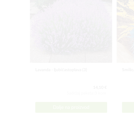
Lavanda - ljubičastoplava (3)
Smilic
14,10 €
Sadržaj paketa:3 kom
Dalje na proizvod