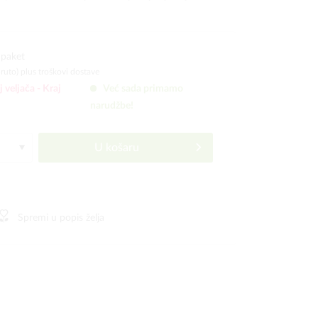
 paket
bruto)
plus troškovi dostave
j veljača -
Kraj
Već sada primamo
narudžbe!
U košaru
Spremi u popis želja