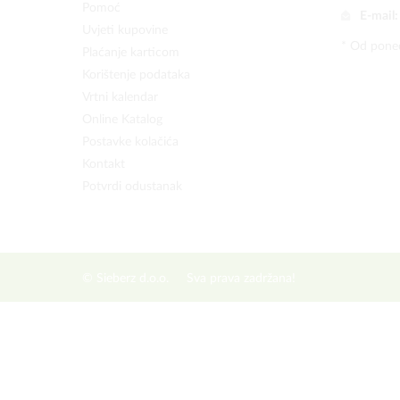
Pomoć
E-mail
Uvjeti kupovine
* Od poned
Plaćanje karticom
Korištenje podataka
Vrtni kalendar
Online Katalog
Postavke kolačića
Kontakt
Potvrdi odustanak
© Sieberz d.o.o.
Sva prava zadržana!