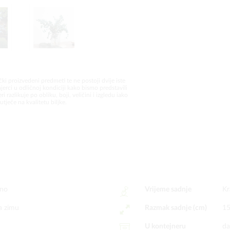
čki proizvedeni predmeti te ne postoji dvije iste
jerci u odličnoj kondiciji kako bismo predstavili
i razlikuje po obliku, boji, veličini i izgledu iako
utječe na kvalitetu biljke.
ano
Vrijeme sadnje
Kr
a zimu
Razmak sadnje (cm)
1
U kontejneru
da