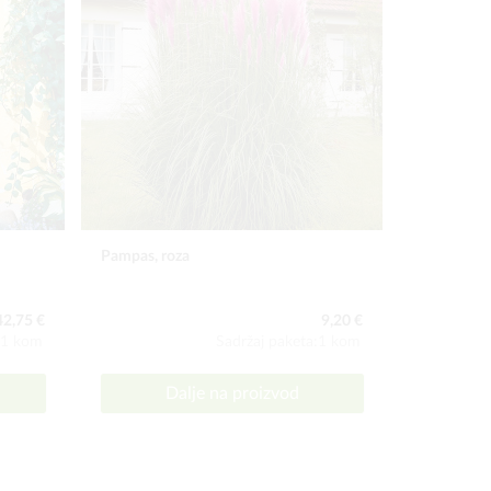
Pampas, roza
Olovnica
42,75 €
9,20 €
:1 kom
Sadržaj paketa:1 kom
Dalje na proizvod
D