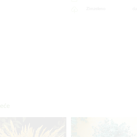
Zimzeleno
da
deće