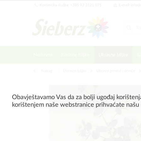
Korisnička služba: +385 92 3121 071
E-mail: info@
Naslovna
Korisne biljke
Ukrasne biljke
Sj
Natrag
|
Ukrasne biljke
Ukrasni grmovi i drveće
Obavještavamo Vas da za bolji ugođaj korištenj
korištenjem naše webstranice prihvaćate našu 