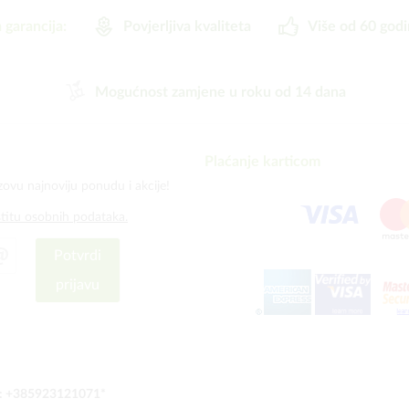
 garancija:
Povjerljiva kvaliteta
Više od 60 godi
Mogućnost zamjene u roku od 14 dana
Plaćanje karticom
zovu najnoviju ponudu i akcije!
štitu osobnih podataka.
Potvrdi
prijavu
:
+385923121071
*