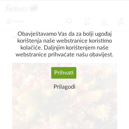
Meni
Obavještavamo Vas da za bolji ugođaj
Natrag
|
Ukrasne biljke
Trajnice
korištenja naše webstranice koristimo
kolačiće. Daljnjim korištenjem naše
Biljke za kamenjare, niske trajnice
webstranice prihvaćate našu obavijest.
Prihvati
Prilagodi