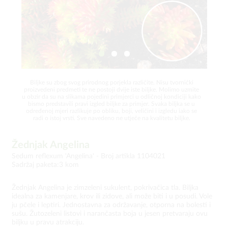
Biljke su zbog svog prirodnog porjekla različite. Nisu tvornički
proizvedeni predmeti te ne postoji dvije iste biljke. Molimo uzmite
u obzir da su na slikama pojedini primjerci u odličnoj kondiciji kako
bismo predstavili pravi izgled biljke za primjer. Svaka biljka se u
određenoj mjeri razlikuje po obliku, boji, veličini i izgledu iako se
radi o istoj vrsti. Sve navedeno ne utječe na kvalitetu biljke.
Žednjak Angelina
Sedum reflexum 'Angelina' -
Broj artikla 1104021
Sadržaj paketa:3 kom
Žednjak Angelina je zimzeleni sukulent, pokrivačica tla. Biljka
idealna za kamenjare, krov ili zidove, ali može biti i u posudi. Vole
ju pčele i leptiri. Jednostavna za održavanje, otporna na bolesti i
sušu. Žutozeleni listovi i narančasta boja u jesen pretvaraju ovu
biljku u pravu atrakciju.