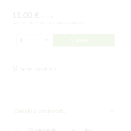
11,00 €
/ paket
Cijene sa PDV-om (bruto)
plus troškovi dostave
U košaru
Spremi u popis želja
Detalji o proizvodu
Vrijeme cvatnje
srpanj, kolovoz