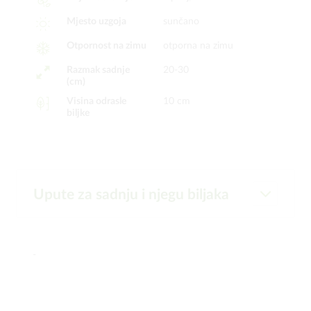
Mjesto uzgoja
sunčano
Otpornost na zimu
otporna na zimu
Razmak sadnje
20-30
(cm)
Visina odrasle
10 cm
biljke
Upute za sadnju i njegu biljaka
-