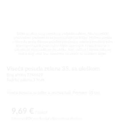
Biljke su zbog svog prirodnog porjekla različite. Nisu tvornički
proizvedeni predmeti te ne postoji dvije iste biljke. Molimo uzmite
u obzir da su na slikama pojedini primjerci u odličnoj kondiciji kako
bismo predstavili pravi izgled biljke za primjer. Svaka biljka se u
određenoj mjeri razlikuje po obliku, boji, veličini i izgledu iako se
radi o istoj vrsti. Sve navedeno ne utječe na kvalitetu biljke.
Viseća posuda zelena 35, sa uloškom
Broj artikla 7746629
Sadržaj paketa:1 kom
Viseća posuda za biljke u zelenoj boji. Promjer: 35 cm.
9,69 €
/ paket
Cijene sa PDV-om (bruto)
plus troškovi dostave