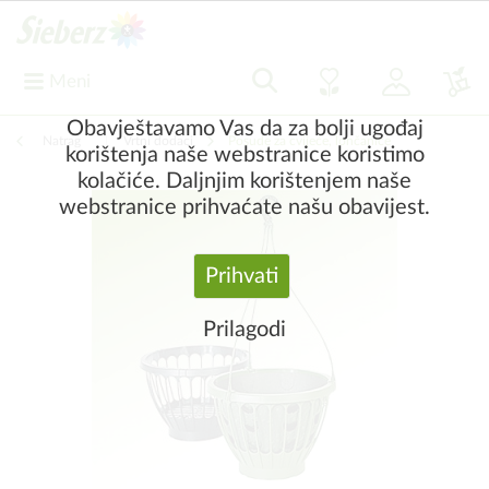
Meni
Obavještavamo Vas da za bolji ugođaj
Natrag
|
Vrtni dodaci
Posude za cvijeće, lončanice
korištenja naše webstranice koristimo
kolačiće. Daljnjim korištenjem naše
webstranice prihvaćate našu obavijest.
Prihvati
Prilagodi