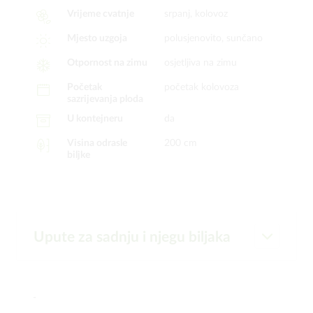
Vrijeme cvatnje
srpanj, kolovoz
Mjesto uzgoja
polusjenovito, sunčano
Otpornost na zimu
osjetljiva na zimu
Početak
početak kolovoza
sazrijevanja ploda
U kontejneru
da
Visina odrasle
200 cm
biljke
Upute za sadnju i njegu biljaka
-