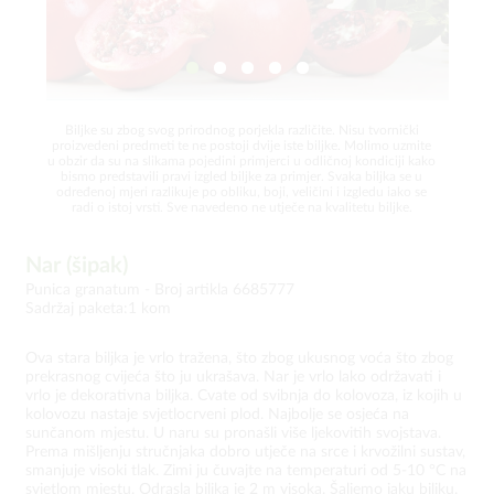
Biljke su zbog svog prirodnog porjekla različite. Nisu tvornički
proizvedeni predmeti te ne postoji dvije iste biljke. Molimo uzmite
u obzir da su na slikama pojedini primjerci u odličnoj kondiciji kako
bismo predstavili pravi izgled biljke za primjer. Svaka biljka se u
određenoj mjeri razlikuje po obliku, boji, veličini i izgledu iako se
radi o istoj vrsti. Sve navedeno ne utječe na kvalitetu biljke.
Nar (šipak)
Punica granatum -
Broj artikla 6685777
Sadržaj paketa:1 kom
Ova stara biljka je vrlo tražena, što zbog ukusnog voća što zbog
prekrasnog cvijeća što ju ukrašava. Nar je vrlo lako održavati i
vrlo je dekorativna biljka. Cvate od svibnja do kolovoza, iz kojih u
kolovozu nastaje svjetlocrveni plod. Najbolje se osjeća na
sunčanom mjestu. U naru su pronašli više ljekovitih svojstava.
Prema mišljenju stručnjaka dobro utječe na srce i krvožilni sustav,
smanjuje visoki tlak. Zimi ju čuvajte na temperaturi od 5-10 °C na
svjetlom mjestu. Odrasla biljka je 2 m visoka. Šaljemo jaku biljku,