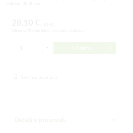
veličina: 30-40 cm.
28,10 €
/ paket
Cijene sa PDV-om (bruto)
plus troškovi dostave
U košaru
Spremi u popis želja
Detalji o proizvodu