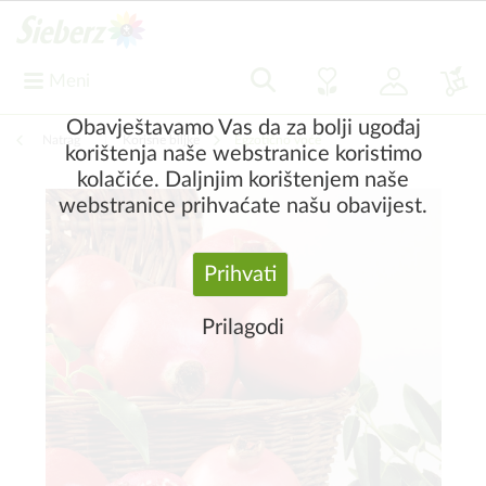
Meni
Obavještavamo Vas da za bolji ugođaj
Natrag
|
Korisne biljke
Egzotično voće
korištenja naše webstranice koristimo
kolačiće. Daljnjim korištenjem naše
webstranice prihvaćate našu obavijest.
Prihvati
Prilagodi