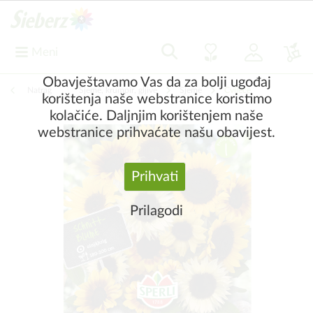
Meni
Obavještavamo Vas da za bolji ugođaj
Natrag
|
Sjeme, krumpir, gljive
Sjeme
Cvijeće
korištenja naše webstranice koristimo
kolačiće. Daljnjim korištenjem naše
webstranice prihvaćate našu obavijest.
Prihvati
Prilagodi