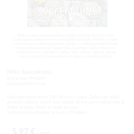
Biljke su zbog svog prirodnog porjekla različite. Nisu tvornički
proizvedeni predmeti te ne postoji dvije iste biljke. Molimo uzmite
u obzir da su na slikama pojedini primjerci u odličnoj kondiciji kako
bismo predstavili pravi izgled biljke za primjer. Svaka biljka se u
određenoj mjeri razlikuje po obliku, boji, veličini i izgledu iako se
radi o istoj vrsti. Sve navedeno ne utječe na kvalitetu biljke.
Miks Suncokreta
Broj artikla 9944359
Sadržaj paketa:1 kom
Ovaj miks može izrasti 150-180 cm u visinu. Žarko žuti, bijeli i
dvobojni cvjetovi. Sadrži malo peludi, ali ima puno nektara što je
dobro za pčele. Može se rezati za vazu.
Sadržaj paketa dovoljan je za cca. 20 biljaka.
5,97 €
/ paket