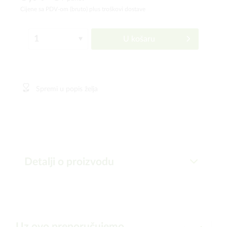
Cijene sa PDV-om (bruto)
plus troškovi dostave
U košaru
Spremi u popis želja
Detalji o proizvodu
Uz ovo preporučujemo