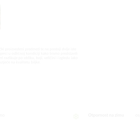
čki proizvedeni predmeti te ne postoji dvije iste
jerci u odličnoj kondiciji kako bismo predstavili
i razlikuje po obliku, boji, veličini i izgledu iako
utječe na kvalitetu biljke.
ano
Otpornost na zimu
os