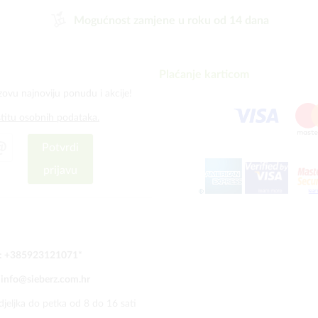
Mogućnost zamjene u roku od 14 dana
Plaćanje karticom
zovu najnoviju ponudu i akcije!
štitu osobnih podataka.
Potvrdi
prijavu
:
+385923121071
*
:
info@sieberz.com.hr
jeljka do petka od 8 do 16 sati