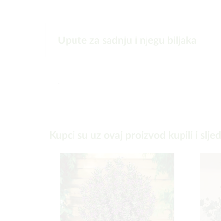
Upute za sadnju i njegu biljaka
-
Kupci su uz ovaj proizvod kupili i slje