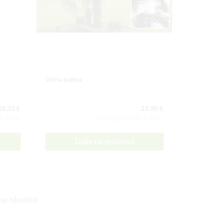
Vrtna palma
Puzava dob
28,30 €
23,90 €
:1 kom
Sadržaj paketa:1 kom
Dalje na proizvod
D
na iskustva