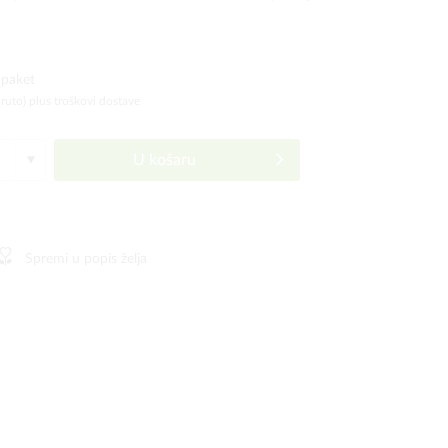
 paket
bruto)
plus troškovi dostave
U košaru
Spremi u popis želja