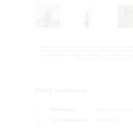
Biljke su zbog svog prirodnog porjekla različite. Nisu tvorni
biljke. Molimo uzmite u obzir da su na slikama pojedini prim
pravi izgled biljke za primjer. Svaka biljka se u određenoj mjer
se radi o istoj vrsti. Sve navedeno ne 
Detalji o proizvodu
Mjesto uzgoja
polusjenovito, sunč
Visina odrasle biljke
100-300 cm