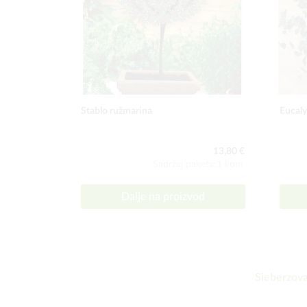
Stablo ružmarina
Eucaly
13,80 €
Sadržaj paketa:1 kom
Dalje na proizvod
Sieberzova