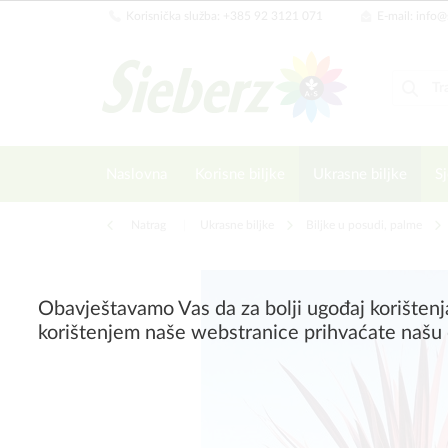
Korisnička služba: +385 92 3121 071
E-mail: info@
Naslovna
Korisne biljke
Ukrasne biljke
Sj
Natrag
|
Ukrasne biljke
Biljke u posudi, palme
Obavještavamo Vas da za bolji ugođaj korištenj
korištenjem naše webstranice prihvaćate našu 