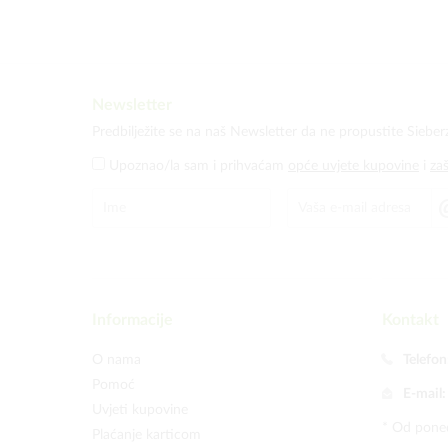
Newsletter
Predbilježite se na naš Newsletter da ne propustite Sieber
Upoznao/la sam i prihvaćam
opće uvjete kupovine
i
za
Informacije
Kontakt
O nama
Telefon
Pomoć
E-mail
Uvjeti kupovine
* Od poned
Plaćanje karticom