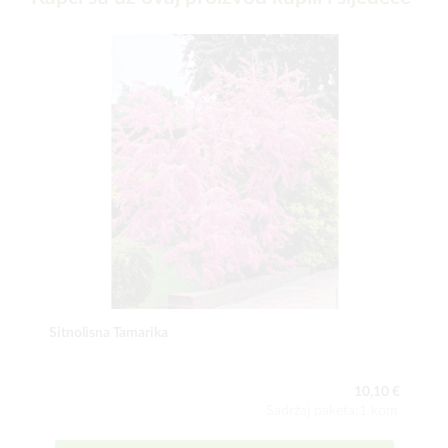
Sitnolisna Tamarika
10,10 €
Sadržaj paketa:1 kom