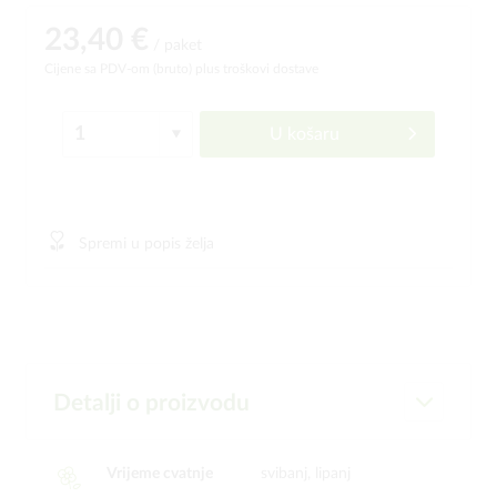
23,40 €
/ paket
Cijene sa PDV-om (bruto)
plus troškovi dostave
U košaru
Spremi u popis želja
Detalji o proizvodu
Vrijeme cvatnje
svibanj, lipanj