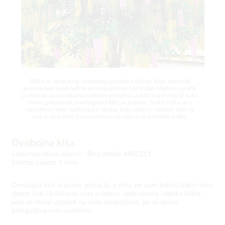
Biljke su zbog svog prirodnog porjekla različite. Nisu tvornički
proizvedeni predmeti te ne postoji dvije iste biljke. Molimo uzmite
u obzir da su na slikama pojedini primjerci u odličnoj kondiciji kako
bismo predstavili pravi izgled biljke za primjer. Svaka biljka se u
određenoj mjeri razlikuje po obliku, boji, veličini i izgledu iako se
radi o istoj vrsti. Sve navedeno ne utječe na kvalitetu biljke.
Dvobojna kiša
Laburnocytisus adamii -
Broj artikla 4402211
Sadržaj paketa:1 kom
Dvobojna kiša je prava senzacija u vrtu, jer nam jednoj biljci cvatu
zlatno žuti i ljubičasto roza cvjetovi. Jedinstvena i rijetka biljka,
koja se može uzgajati na svim područjima, jer se dobro
prilagođava svim uvjetima.