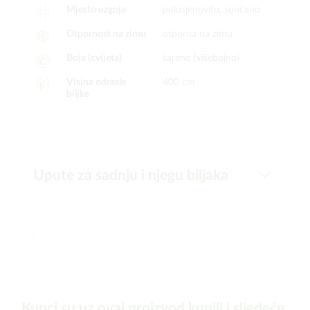
Mjesto uzgoja
polusjenovito, sunčano
Otpornost na zimu
otporna na zimu
Boja (cvijeta)
šareno (višebojno)
Visina odrasle
400 cm
biljke
Upute za sadnju i njegu biljaka
-
Kupci su uz ovaj proizvod kupili i sljedeće