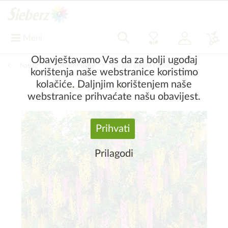
Meni
Obavještavamo Vas da za bolji ugođaj
Natrag
|
Ukrasne biljke
Ukrasni grmovi i drveće
korištenja naše webstranice koristimo
kolačiće. Daljnjim korištenjem naše
Listopadni grmovi i stabla
webstranice prihvaćate našu obavijest.
Prihvati
Prilagodi