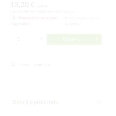
13,20 €
/ paket
Cijene sa PDV-om (bruto)
plus troškovi dostave
Dostava:
Početak ožujak -
Već sada primamo
Kraj studeni
narudžbe!
U košaru
Spremi u popis želja
Detalji o proizvodu