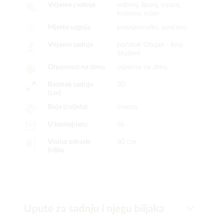
Vrijeme cvatnje
svibanj, lipanj, srpanj,
kolovoz, rujan
Mjesto uzgoja
polusjenovito, sunčano
Vrijeme sadnje
početak Ožujak -
Kraj
Studeni
Otpornost na zimu
otporna na zimu
Razmak sadnje
30
(cm)
Boja (cvijeta)
crvena
U kontejneru
da
Visina odrasle
60 cm
biljke
Upute za sadnju i njegu biljaka