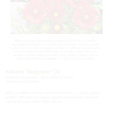
Biljke su zbog svog prirodnog porjekla različite. Nisu tvornički
proizvedeni predmeti te ne postoji dvije iste biljke. Molimo uzmite
u obzir da su na slikama pojedini primjerci u odličnoj kondiciji kako
bismo predstavili pravi izgled biljke za primjer. Svaka biljka se u
određenoj mjeri razlikuje po obliku, boji, veličini i izgledu iako se
radi o istoj vrsti. Sve navedeno ne utječe na kvalitetu biljke.
Kokarda "Burgunder" (3)
Gaillardia burgunderi -
Broj artikla 1136256
Sadržaj paketa:3 kom
Biljka sa velikim crvenim cvjetovima. Izvrsno za vazu i cvijetne
gredice. Voli sunčano mjesto i lagano propusno tlo. Svate od
svibnja do rujna. Visina biljke: 60 cm.