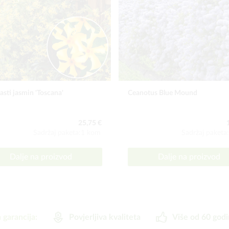
asti jasmin 'Toscana'
Ceanotus Blue Mound
25,75 €
Sadržaj paketa:1 kom
Sadržaj paketa
Dalje na proizvod
Dalje na proizvod
 garancija:
Povjerljiva kvaliteta
Više od 60 godi