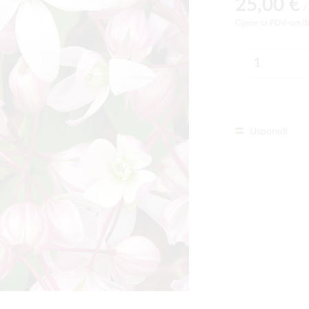
25,00 €
/
Cijene sa PDV-om (
Usporedi