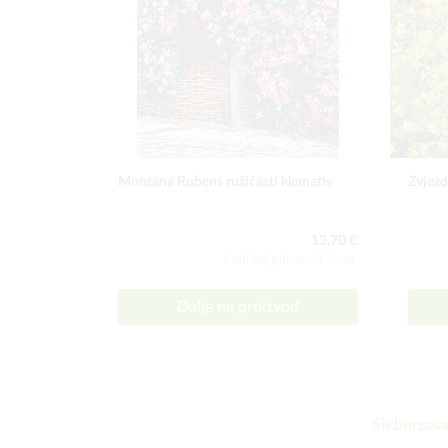
Montana Rubens ružičasti klematis
Zvjezd
13,70 €
Sadržaj paketa:1 kom
Dalje na proizvod
Sieberzova