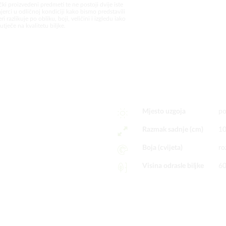
čki proizvedeni predmeti te ne postoji dvije iste
jerci u odličnoj kondiciji kako bismo predstavili
i razlikuje po obliku, boji, veličini i izgledu iako
utječe na kvalitetu biljke.
Mjesto uzgoja
po
Razmak sadnje (cm)
1
Boja (cvijeta)
ro
Visina odrasle biljke
6