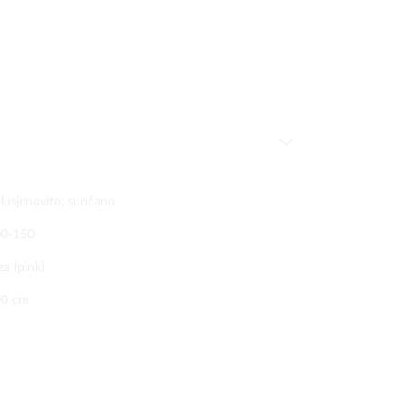
lusjenovito, sunčano
00-150
za (pink)
00 cm