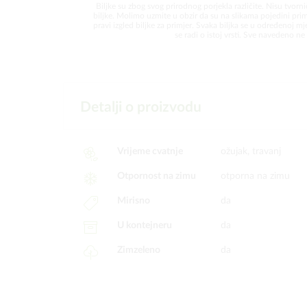
Biljke su zbog svog prirodnog porjekla različite. Nisu tvorni
biljke. Molimo uzmite u obzir da su na slikama pojedini prim
pravi izgled biljke za primjer. Svaka biljka se u određenoj mjer
se radi o istoj vrsti. Sve navedeno ne 
Detalji o proizvodu
Vrijeme cvatnje
ožujak, travanj
Otpornost na zimu
otporna na zimu
Mirisno
da
U kontejneru
da
Zimzeleno
da