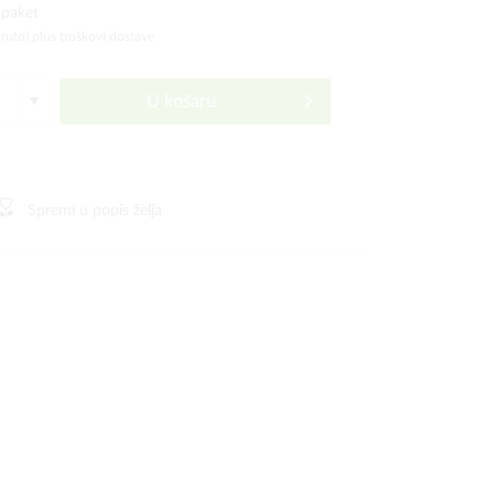
 paket
bruto)
plus troškovi dostave
U košaru
Spremi u popis želja