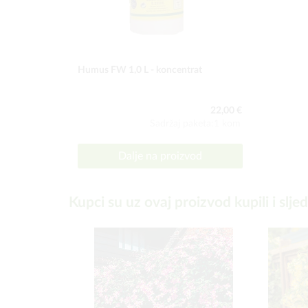
Humus FW 1,0 L - koncentrat
22,00 €
Sadržaj paketa:1 kom
Dalje na proizvod
Kupci su uz ovaj proizvod kupili i slje