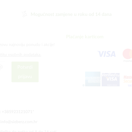
Mogućnost zamjene u roku od 14 dana
Plaćanje karticom
zovu najnoviju ponudu i akcije!
štitu osobnih podataka.
Potvrdi
prijavu
:
+385923121071
*
:
info@sieberz.com.hr