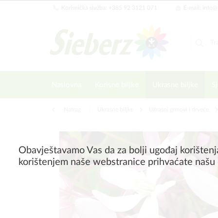
Korisnička služba: +385 92 3121 071
E-mail: info@
Naslovna
Korisne biljke
Ukrasne biljke
Sj
Natrag
|
Ukrasne biljke
Ukrasni grmovi i drveće
Obavještavamo Vas da za bolji ugođaj korištenj
korištenjem naše webstranice prihvaćate našu 