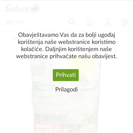
Meni
Obavještavamo Vas da za bolji ugođaj
Natrag
|
Vrtni dodaci
Zemlja za cvijeće, gnojiva
korištenja naše webstranice koristimo
kolačiće. Daljnjim korištenjem naše
webstranice prihvaćate našu obavijest.
Prihvati
Prilagodi