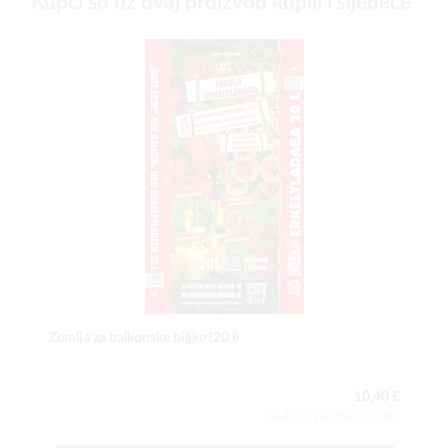
Kupci su uz ovaj proizvod kupili i sljedeće
Zemlja za balkonske biljke (20 l)
10,40 €
Sadržaj paketa:1 kom