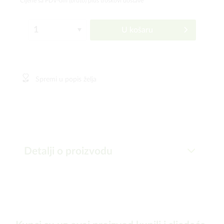
Cijene sa PDV-om (bruto)
plus troškovi dostave
U košaru
Spremi u popis želja
Detalji o proizvodu