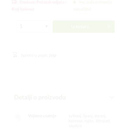
Dostava:
Početak veljača -
Već sada primamo
Kraj kolovoz
narudžbe!
U košaru
Spremi u popis želja
Detalji o proizvodu
Vrijeme cvatnje
svibanj, lipanj, srpanj,
kolovoz, rujan, listopad,
studeni