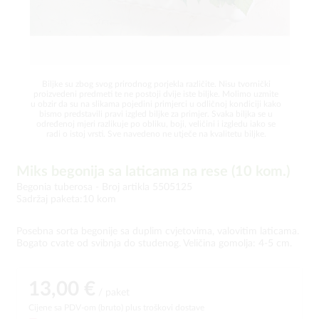
Biljke su zbog svog prirodnog porjekla različite. Nisu tvornički
proizvedeni predmeti te ne postoji dvije iste biljke. Molimo uzmite
u obzir da su na slikama pojedini primjerci u odličnoj kondiciji kako
bismo predstavili pravi izgled biljke za primjer. Svaka biljka se u
određenoj mjeri razlikuje po obliku, boji, veličini i izgledu iako se
radi o istoj vrsti. Sve navedeno ne utječe na kvalitetu biljke.
Miks begonija sa laticama na rese (10 kom.)
Begonia tuberosa -
Broj artikla 5505125
Sadržaj paketa:10 kom
Posebna sorta begonije sa duplim cvjetovima, valovitim laticama.
Bogato cvate od svibnja do studenog. Veličina gomolja: 4-5 cm.
13,00 €
/ paket
Cijene sa PDV-om (bruto)
plus troškovi dostave