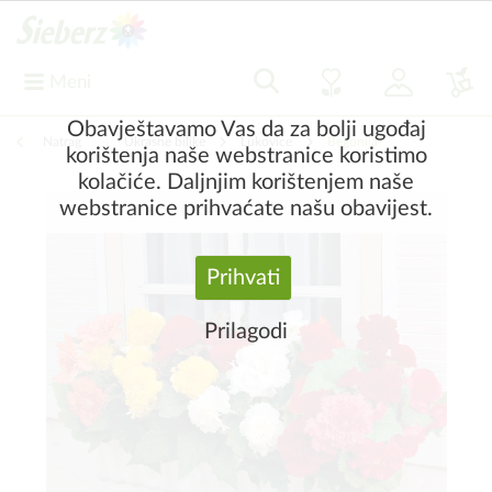
Meni
Obavještavamo Vas da za bolji ugođaj
Natrag
|
Ukrasne biljke
Lukovice
Begonija
korištenja naše webstranice koristimo
kolačiće. Daljnjim korištenjem naše
webstranice prihvaćate našu obavijest.
Prihvati
Prilagodi