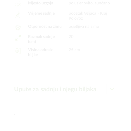
Mjesto uzgoja
polusjenovito, sunčano
Vrijeme sadnje
početak Veljača -
Kraj
Kolovoz
Otpornost na zimu
osjetljiva na zimu
Razmak sadnje
20
(cm)
Visina odrasle
25 cm
biljke
Upute za sadnju i njegu biljaka
-