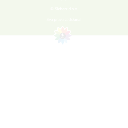
© Sieberz d.o.o.
Sva prava zadržana!