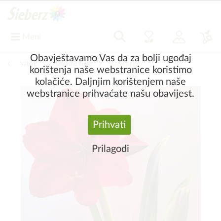
Meni
Obavještavamo Vas da za bolji ugođaj
Natrag
|
Ukrasne biljke
Sobne biljke
korištenja naše webstranice koristimo
kolačiće. Daljnjim korištenjem naše
webstranice prihvaćate našu obavijest.
Prihvati
Prilagodi