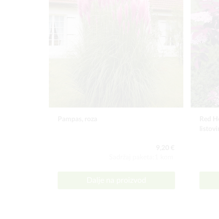
Pampas, roza
Red Ho
listov
9,20 €
Sadržaj paketa:1 kom
Dalje na proizvod