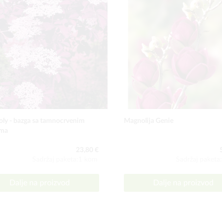
ly - bazga sa tamnocrvenim
Magnolija Genie
ima
23,80 €
Sadržaj paketa:1 kom
Sadržaj paketa
Dalje na proizvod
Dalje na proizvod