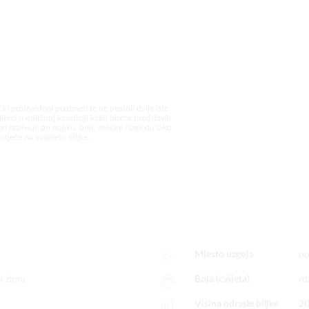
čki proizvedeni predmeti te ne postoji dvije iste
jerci u odličnoj kondiciji kako bismo predstavili
i razlikuje po obliku, boji, veličini i izgledu iako
utječe na kvalitetu biljke.
Mjesto uzgoja
po
a zimu
Boja (cvijeta)
ro
Visina odrasle biljke
2