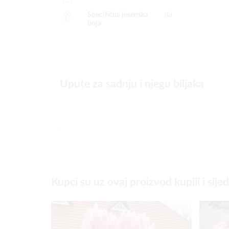
Specifična jesenska
da
boja
Upute za sadnju i njegu biljaka
-
Kupci su uz ovaj proizvod kupili i slje