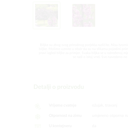
Biljke su zbog svog prirodnog porjekla različite. Nisu tvorni
biljke. Molimo uzmite u obzir da su na slikama pojedini prim
pravi izgled biljke za primjer. Svaka biljka se u određenoj mjer
se radi o istoj vrsti. Sve navedeno ne 
Detalji o proizvodu
Vrijeme cvatnje
ožujak, travanj
Otpornost na zimu
umjereno otporna n
U kontejneru
da