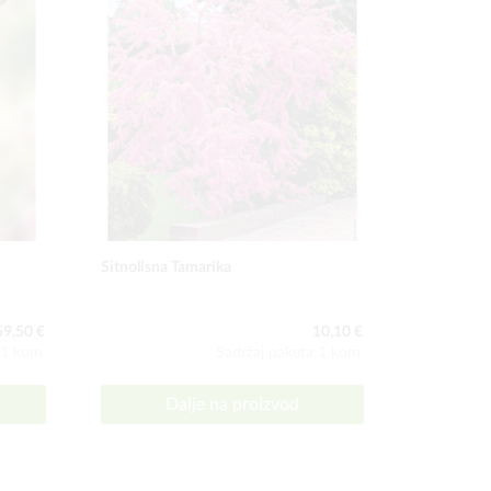
Sitnolisna Tamarika
Čokoladna 
59,50 €
10,10 €
:1 kom
Sadržaj paketa:1 kom
Dalje na proizvod
D