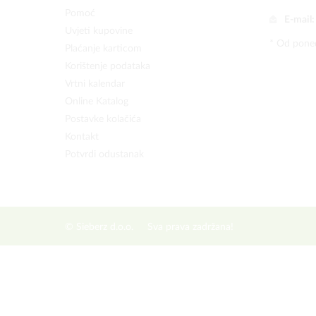
Pomoć
E-mail
Uvjeti kupovine
* Od poned
Plaćanje karticom
Korištenje podataka
Vrtni kalendar
Online Katalog
Postavke kolačića
Kontakt
Potvrdi odustanak
© Sieberz d.o.o.
Sva prava zadržana!