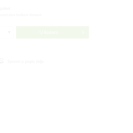
 paket
bruto)
plus troškovi dostave
U košaru
Spremi u popis želja