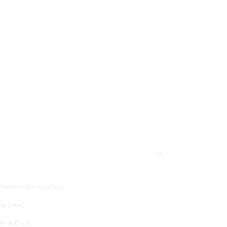
lusjenovito, sunčano
za (pink)
00-400 cm