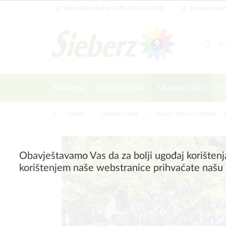
Korisnička služba: +385 92 3121 071
E-mail: info@
Naslovna
Korisne biljke
Ukrasne biljke
Sj
Natrag
|
Ukrasne biljke
Ukrasni grmovi i drveće
Obavještavamo Vas da za bolji ugođaj korištenj
korištenjem naše webstranice prihvaćate našu 