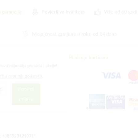
 garancija:
Povjerljiva kvaliteta
Više od 60 godi
Mogućnost zamjene u roku od 14 dana
Plaćanje karticom
zovu najnoviju ponudu i akcije!
štitu osobnih podataka.
Potvrdi
prijavu
:
+385923121071
*