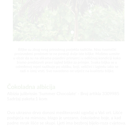
Biljke su zbog svog prirodnog porjekla različite. Nisu tvornički
proizvedeni predmeti te ne postoji dvije iste biljke. Molimo uzmite
u obzir da su na slikama pojedini primjerci u odličnoj kondiciji kako
bismo predstavili pravi izgled biljke za primjer. Svaka biljka se u
određenoj mjeri razlikuje po obliku, boji, veličini i izgledu iako se
radi o istoj vrsti. Sve navedeno ne utječe na kvalitetu biljke.
Čokoladna albicija
Albizia julibrissin 'Summer Chocolate' -
Broj artikla 3309985
Sadržaj paketa:1 kom
Ovo ukrasno drvo donosi mediteranski ugođaj u Vaš vrt. Lišće
podsjeća na mimozu, blago je urezano, čokoladne boje, a kad
padne mrak lišće se skupi. Ljeti ima bezbroj bijelo-roza cvjetova.