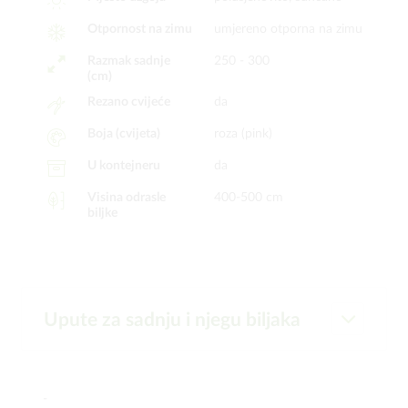
Otpornost na zimu
umjereno otporna na zimu
Razmak sadnje
250 - 300
(cm)
Rezano cvijeće
da
Boja (cvijeta)
roza (pink)
U kontejneru
da
Visina odrasle
400-500 cm
biljke
Upute za sadnju i njegu biljaka
-