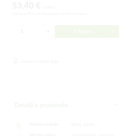
53,40 €
/ paket
Cijene sa PDV-om (bruto)
plus troškovi dostave
U košaru
Spremi u popis želja
Detalji o proizvodu
Vrijeme cvatnje
lipanj, srpanj
Mjesto uzgoja
polusjenovito, sunčano