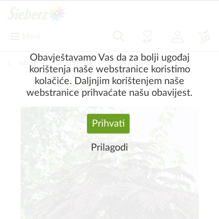
Meni
Obavještavamo Vas da za bolji ugođaj
Natrag
|
Ukrasne biljke
Ukrasni grmovi i drveće
korištenja naše webstranice koristimo
kolačiće. Daljnjim korištenjem naše
Listopadni grmovi i stabla
webstranice prihvaćate našu obavijest.
Prihvati
Prilagodi