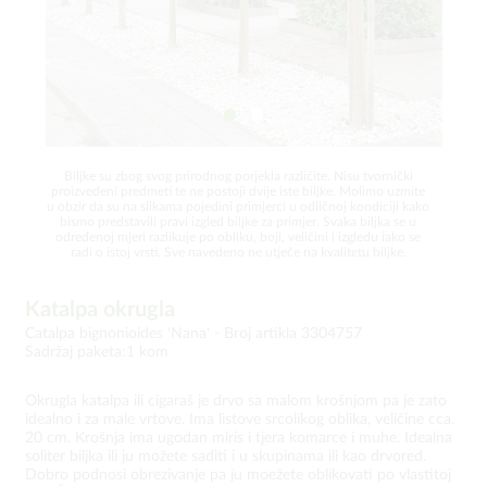
Biljke su zbog svog prirodnog porjekla različite. Nisu tvornički
proizvedeni predmeti te ne postoji dvije iste biljke. Molimo uzmite
u obzir da su na slikama pojedini primjerci u odličnoj kondiciji kako
bismo predstavili pravi izgled biljke za primjer. Svaka biljka se u
određenoj mjeri razlikuje po obliku, boji, veličini i izgledu iako se
radi o istoj vrsti. Sve navedeno ne utječe na kvalitetu biljke.
Katalpa okrugla
Catalpa bignonioides 'Nana' -
Broj artikla 3304757
Sadržaj paketa:1 kom
Okrugla katalpa ili cigaraš je drvo sa malom krošnjom pa je zato
idealno i za male vrtove. Ima listove srcolikog oblika, veličine cca.
20 cm. Krošnja ima ugodan miris i tjera komarce i muhe. Idealna
soliter biljka ili ju možete saditi i u skupinama ili kao drvored.
Dobro podnosi obrezivanje pa ju moežete oblikovati po vlastitoj