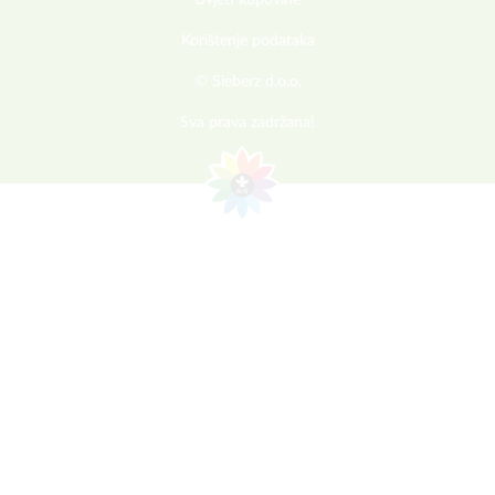
Uvjeti kupovine
Korištenje podataka
© Sieberz d.o.o.
Sva prava zadržana!