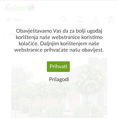
Meni
Obavještavamo Vas da za bolji ugođaj
Natrag
|
Ukrasne biljke
Ukrasni grmovi i drveće
korištenja naše webstranice koristimo
kolačiće. Daljnjim korištenjem naše
Listopadni grmovi i stabla
webstranice prihvaćate našu obavijest.
Prihvati
Prilagodi