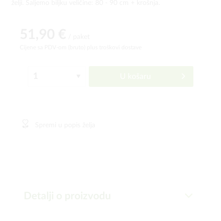
želji. Šaljemo biljku veličine: 80 - 90 cm + krošnja.
51,90 €
/ paket
Cijene sa PDV-om (bruto)
plus troškovi dostave
U košaru
Spremi u popis želja
Detalji o proizvodu