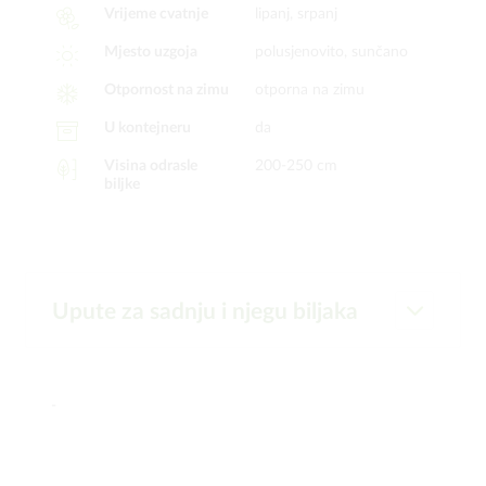
Vrijeme cvatnje
lipanj, srpanj
Mjesto uzgoja
polusjenovito, sunčano
Otpornost na zimu
otporna na zimu
U kontejneru
da
Visina odrasle
200-250 cm
biljke
Upute za sadnju i njegu biljaka
-